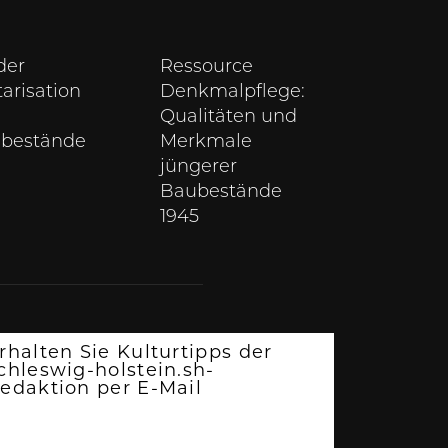
der
Ressource
tarisation
Denkmalpflege:
Qualitäten und
bestände
Merkmale
jüngerer
Baubestände
1945
rhalten Sie Kulturtipps der
chleswig-holstein.sh-
edaktion per E-Mail