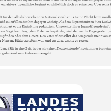
 erziehbare Jugendliche, beginnt er schließlich doch zu schreiben. Über seine
ft für den alles beherrschenden Nationalsozialismus. Seine Pflicht beim nördl
äß zu erfüllen, ist ihm dagegen wichtig. Als dem Expressionisten Max Ludw
ntrolliert er die Einhaltung pedantisch. Ungeachtet ihrer Jugendfreundschaft
er Siggi beauftragt, den Maler zu bespitzeln, wird der vor die Frage gestellt,
mpfinden oder dem Gesetz. Den Vater erlöst selbst das Kriegsende nicht von s
er Nansens Bilder zerstören will, und tut alles, um sie zu retten.
 Lenz fällt in eine Zeit, in der wir seine „Deutschstunde“ noch immer brauch
von gedankenlosem Gehorsam ausgeht.