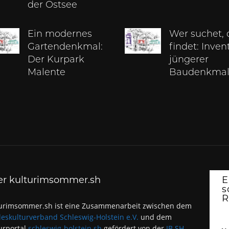
der Ostsee
Ein modernes
Wer suchet, 
Gartendenkmal:
findet: Inven
Der Kurpark
jüngerer
Malente
Baudenkmal
er kulturimsommer.sh
E
s
R
urimsommer.sh ist eine Zusammenarbeit zwischen dem
eskulturverband Schleswig-Holstein e.V.
und dem
urportal
schleswig-holstein.sh
gefördert von der
IB.SH
,