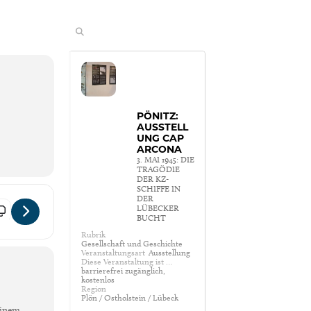
PÖNITZ:
AUSSTELL
UNG CAP
ARCONA
3. MAI 1945: DIE
TRAGÖDIE
DER KZ-
SCHIFFE IN
DER
STUNDE [uc5BnFZEf]
LÜBECKER
BUCHT
Rubrik
Gesellschaft und Geschichte
Veranstaltungsart
Ausstellung
Diese Veranstaltung ist …
barrierefrei zugänglich,
kostenlos
Region
Plön / Ostholstein / Lübeck
 einem