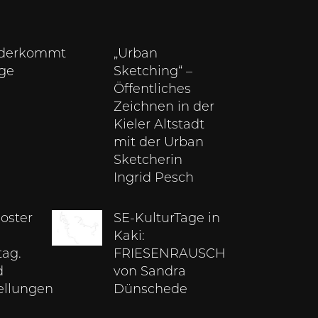
derkommt
„Urban
nge
Sketching“ –
Öffentliches
Zeichnen in der
Kieler Altstadt
mit der Urban
Sketcherin
Ingrid Pesch
loster
SE-KulturTage in
Kaki:
tag.
FRIESENRAUSCH
d
von Sandra
ellungen
Dünschede