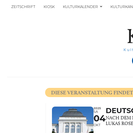
ZEITSCHRIFT
KIOSK
KULTURKALENDER
KULTURKAN
Kul
DIESE VERANSTALTUNG FINDET
2025
DEUTS
SA
04
NACH DEM 
LUKAS ROS
OKT