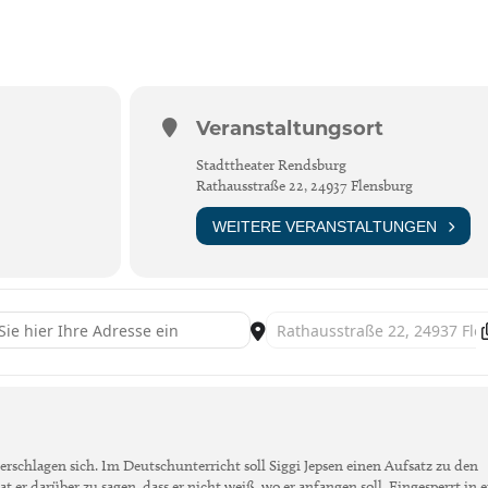
Veranstaltungsort
Stadttheater Rendsburg
Rathausstraße 22, 24937 Flensburg
WEITERE VERANSTALTUNGEN
- DEUTSCHSTUNDE [pJrVs4bCm]
Destination Address - DEUTSCH
berschlagen sich. Im Deutschunterricht soll Siggi Jepsen einen Aufsatz zu den
hat er darüber zu sagen, dass er nicht weiß, wo er anfangen soll. Eingesperrt in