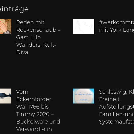
einträge
Reden mit
#werkommt
Rockenschaub –
mit York La
Gast: Lilo
Wanders, Kult-
Diva
Vom
Schleswig, K
Eckernförder
Freiheit.
Wal 1766 bis
Aufstellungs
Timmy 2026 –
Familien-un
Buckelwale und
Systemaufst
Verwandte in