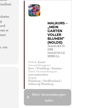
 Kindheit
ichsten
ig
MALKURS –
 und
„MEIN
 wem er
GARTEN
VOLLER
einer
BLUMEN“
(NOLDE)
MALKURS IN
en, um
DER
MALSCHULE
SEEBÜLL
Rubrik
Kunst
Veranstaltungsart
Kurs / Workshop / Seminar
Diese Veranstaltung ist …
zum mitmachen
Region
Flensburg / Nordfriesland /
Schleswig-Flensburg
Mehr Veranstaltungen
laden