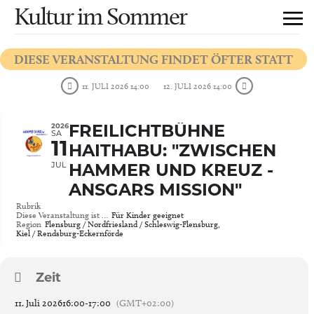
Kultur im Sommer
DIESE VERANSTALTUNG FINDET ÖFTER STATT
11. JULI 2026 14:00
12. JULI 2026 14:00
2026
FREILICHTBÜHNE
SA
11
HAITHABU: "ZWISCHEN
JUL
HAMMER UND KREUZ -
ANSGARS MISSION"
Rubrik
Diese Veranstaltung ist …
Für Kinder geeignet
Region
Flensburg / Nordfriesland / Schleswig-Flensburg,
Kiel / Rendsburg-Eckernförde
Zeit
11. Juli 2026
16:00
-
17:00
(GMT+02:00)