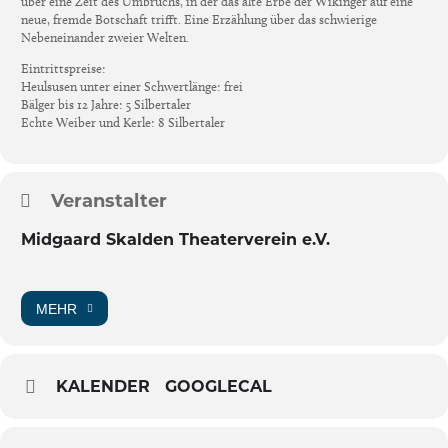
über eine Zeit des Umbruchs, in der das alte Erbe der Wikinger auf eine
neue, fremde Botschaft trifft. Eine Erzählung über das schwierige
Nebeneinander zweier Welten.
Eintrittspreise:
Heulsusen unter einer Schwertlänge: frei
Bälger bis 12 Jahre: 5 Silbertaler
Echte Weiber und Kerle: 8 Silbertaler
Veranstalter
Midgaard Skalden Theaterverein e.V.
MEHR
KALENDER
GOOGLECAL