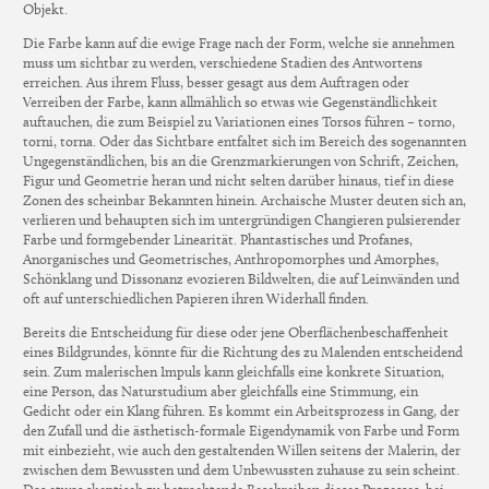
Objekt.
Die Farbe kann auf die ewige Frage nach der Form, welche sie annehmen
muss um sichtbar zu werden, verschiedene Stadien des Antwortens
erreichen. Aus ihrem Fluss, besser gesagt aus dem Auftragen oder
Verreiben der Farbe, kann allmählich so etwas wie Gegenständlichkeit
auftauchen, die zum Beispiel zu Variationen eines Torsos führen – torno,
torni, torna. Oder das Sichtbare entfaltet sich im Bereich des sogenannten
Ungegenständlichen, bis an die Grenzmarkierungen von Schrift, Zeichen,
Figur und Geometrie heran und nicht selten darüber hinaus, tief in diese
Zonen des scheinbar Bekannten hinein. Archaische Muster deuten sich an,
verlieren und behaupten sich im untergründigen Changieren pulsierender
Farbe und formgebender Linearität. Phantastisches und Profanes,
Anorganisches und Geometrisches, Anthropomorphes und Amorphes,
Schönklang und Dissonanz evozieren Bildwelten, die auf Leinwänden und
oft auf unterschiedlichen Papieren ihren Widerhall finden.
Bereits die Entscheidung für diese oder jene Oberflächenbeschaffenheit
eines Bildgrundes, könnte für die Richtung des zu Malenden entscheidend
sein. Zum malerischen Impuls kann gleichfalls eine konkrete Situation,
eine Person, das Naturstudium aber gleichfalls eine Stimmung, ein
Gedicht oder ein Klang führen. Es kommt ein Arbeitsprozess in Gang, der
den Zufall und die ästhetisch-formale Eigendynamik von Farbe und Form
mit einbezieht, wie auch den gestaltenden Willen seitens der Malerin, der
zwischen dem Bewussten und dem Unbewussten zuhause zu sein scheint.