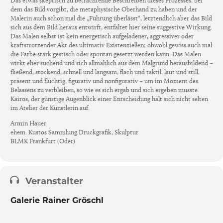
Das etwas skeptisch zu betrachtende Beschreiben dieses Prozesses, bei
dem das Bild vorgibt, die metaphysische Oberhand zu haben und der
Malerin auch schon mal die „Führung überlässt“, letztendlich aber das Bild
sich aus dem Bild heraus entwirft, entfaltet hier seine suggestive Wirkung.
Das Malen selbst ist kein energetisch aufgeladener, aggressiver oder
kraftstrotzender Akt des ultimativ Existenziellen; obwohl gewiss auch mal
die Farbe stark gestisch oder spontan gesetzt werden kann. Das Malen
wirkt eher suchend und sich allmählich aus dem Malgrund herausbildend –
fließend, stockend, schnell und langsam, flach und taktil, laut und still,
präsent und flüchtig, figurativ und nonfigurativ – um im Moment des
Belassens zu verbleiben, so wie es sich ergab und sich ergeben musste.
Kairos, der günstige Augenblick einer Entscheidung hält sich nicht selten
im Atelier der Künstlerin auf.
Armin Hauer
ehem. Kustos Sammlung Druckgrafik, Skulptur
BLMK Frankfurt (Oder)
Veranstalter
Galerie Rainer Gröschl