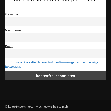
Vorname
Nachname
Email
Ich akzeptiere die Datenschutzbestimmungen von schleswig-
holstein.sh
© kulturimsommer.sh // schleswig-holstein.sh