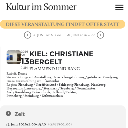
Kultur im Sommer
DIESE VERANSTALTUNG FINDET ÖFTER STATT
12. JUNI 2026 12:00
18. JUNI 2026 14:00
2026
KIEL: CHRISTIANE
SA
13
BERGELT
JUN
FLAMMEND UND BANG
Rubrik
Kunst
Veranstaltungsart
Ausstellung,
Ausstellungsführung / geführter Rundgang
Diese Veranstaltung ist …
kostenlos
Region
Flensburg / Nordfriesland / Schleswig-Flensburg,
Hamburg,
Herzogtum Lauenburg / Stormarn / Segeberg / Neumünster,
Kiel / Rendsburg-Eckernförde,
Lolland / Falster,
Pinneberg / Steinburg / Dithmarschen
Zeit
13. Juni 2026
12:00
-
19:30
(GMT+02:00)