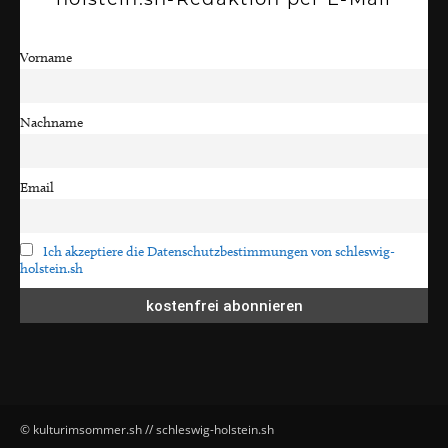
Vorname
Nachname
Email
Ich akzeptiere die Datenschutzbestimmungen von schleswig-
holstein.sh
© kulturimsommer.sh // schleswig-holstein.sh