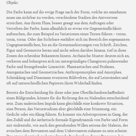
Objekt.
Die Farbe kann auf die ewige Frage nach der Form, welche sie annehmen
muss um sichtbar zu werden, verschiedene Stadien des Antwortens
erreichen. Aus ihrem Fluss, besser gesagt aus dem Auftragen oder
Verreiben der Farbe, kann allmählich so etwas wie Gegenständlichkeit
auftauchen, die zum Beispiel zu Variationen eines Torsos führen – torno,
torni, torna. Oder das Sichtbare entfaltet sich im Bereich des sogenannten
Ungegenständlichen, bis an die Grenzmarkierungen von Schrift, Zeichen,
Figur und Geometrie heran und nicht selten darüber hinaus, tief in diese
Zonen des scheinbar Bekannten hinein. Archaische Muster deuten sich an,
verlieren und behaupten sich im untergründigen Changieren pulsierender
Farbe und formgebender Linearität. Phantastisches und Profanes,
Anorganisches und Geometrisches, Anthropomorphes und Amorphes,
Schönklang und Dissonanz evozieren Bildwelten, die auf Leinwänden und
oft auf unterschiedlichen Papieren ihren Widerhall finden.
Bereits die Entscheidung für diese oder jene Oberflächenbeschaffenheit
eines Bildgrundes, könnte für die Richtung des zu Malenden entscheidend
sein. Zum malerischen Impuls kann gleichfalls eine konkrete Situation,
eine Person, das Naturstudium aber gleichfalls eine Stimmung, ein
Gedicht oder ein Klang führen. Es kommt ein Arbeitsprozess in Gang, der
den Zufall und die ästhetisch-formale Eigendynamik von Farbe und Form
mit einbezieht, wie auch den gestaltenden Willen seitens der Malerin, der
zwischen dem Bewussten und dem Unbewussten zuhause zu sein scheint.