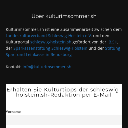
Über kulturimsommer.sh
Kulturimsommer.sh ist eine Zusammenarbeit zwischen dem
Landeskulturverband Schleswig-Holstein e.V.
und dem
Kulturportal
schleswig-holstein.sh
gefördert von der
IB.SH
,
der
Sparkassenstiftung Schleswig-Holstein
und der
Stiftung
Spar- und Leihkasse in Rendsburg
Kontakt:
info@kulturimsommer.sh
Erhalten Sie Kulturtipps der schleswig-
holstein.sh-Redaktion per E-Mail
Vorname