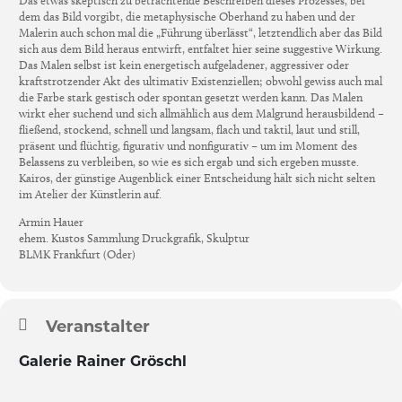
Das etwas skeptisch zu betrachtende Beschreiben dieses Prozesses, bei
dem das Bild vorgibt, die metaphysische Oberhand zu haben und der
Malerin auch schon mal die „Führung überlässt“, letztendlich aber das Bild
sich aus dem Bild heraus entwirft, entfaltet hier seine suggestive Wirkung.
Das Malen selbst ist kein energetisch aufgeladener, aggressiver oder
kraftstrotzender Akt des ultimativ Existenziellen; obwohl gewiss auch mal
die Farbe stark gestisch oder spontan gesetzt werden kann. Das Malen
wirkt eher suchend und sich allmählich aus dem Malgrund herausbildend –
fließend, stockend, schnell und langsam, flach und taktil, laut und still,
präsent und flüchtig, figurativ und nonfigurativ – um im Moment des
Belassens zu verbleiben, so wie es sich ergab und sich ergeben musste.
Kairos, der günstige Augenblick einer Entscheidung hält sich nicht selten
im Atelier der Künstlerin auf.
Armin Hauer
ehem. Kustos Sammlung Druckgrafik, Skulptur
BLMK Frankfurt (Oder)
Veranstalter
Galerie Rainer Gröschl