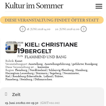
Kultur im Sommer
DIESE VERANSTALTUNG FINDET ÖFTER STATT
18. JUNI 2026 14:00
20. JUNI 2026 12:00
2026
KIEL: CHRISTIANE
FR
19
BERGELT
JUN
FLAMMEND UND BANG
Rubrik
Kunst
Veranstaltungsart
Ausstellung,
Ausstellungsführung / geführter Rundgang
Diese Veranstaltung ist …
kostenlos
Region
Flensburg / Nordfriesland / Schleswig-Flensburg,
Hamburg,
Herzogtum Lauenburg / Stormarn / Segeberg / Neumünster,
Kiel / Rendsburg-Eckernförde,
Lolland / Falster,
Pinneberg / Steinburg / Dithmarschen
Zeit
19. Juni 2026
12:00
-
19:30
(GMT+02:00)