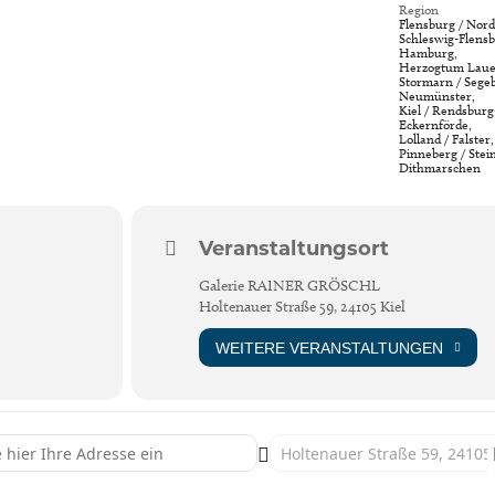
Region
Flensburg / Nord
Schleswig-Flensb
Hamburg,
Herzogtum Laue
Stormarn / Segeb
Neumünster,
Kiel / Rendsburg
Eckernförde,
Lolland / Falster,
Pinneberg / Stei
Dithmarschen
Veranstaltungsort
Galerie RAINER GRÖSCHL
Holtenauer Straße 59, 24105 Kiel
WEITERE VERANSTALTUNGEN
iel: CHRISTIANE BERGELT [gvH6NcleB]
Destination Address - Kiel: CHRI