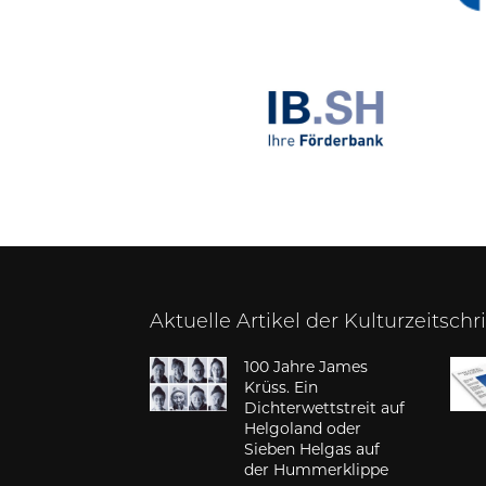
Aktuelle Artikel der Kulturzeitschr
100 Jahre James
Krüss. Ein
Dichterwettstreit auf
Helgoland oder
Sieben Helgas auf
der Hummerklippe