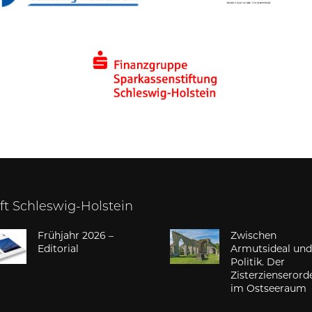
ift Schleswig-Holstein
Frühjahr 2026 –
Zwischen
Editorial
Armutsideal un
Politik. Der
Zisterzienserord
im Ostseeraum