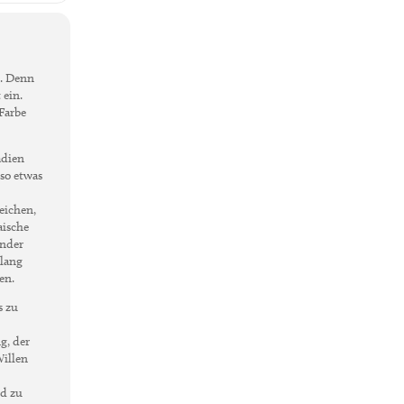
n. Denn
 ein.
 Farbe
adien
 so etwas
eichen,
aische
ender
klang
en.
s zu
g, der
Willen
nd zu