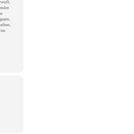
wirft,
zender
as
ngsam,
leiben,
n im