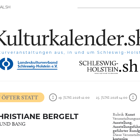
AL.SH
Kulturkalender.s
turveranstaltungen aus, in und um Schleswig-Hols
 ÖFTER STATT
19. JUNI 2026 12:00
25. JUNI 2026 14:00
CHRISTIANE BERGELT
Rubrik
Kunst
Veranstaltungsar
Ausstellung,
UND BANG
Ausstellungsfüh
geführter Rund
Diese Veranstalt
kostenlos