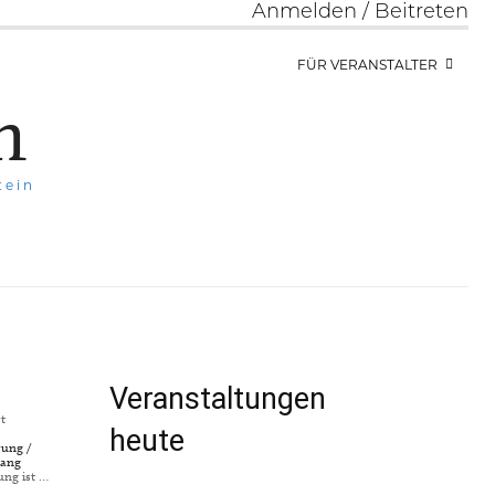
Anmelden / Beitreten
FÜR VERANSTALTER
h
tein
Veranstaltungen
t
heute
rung /
gang
ung ist …