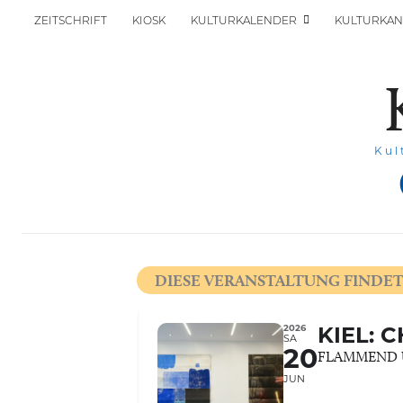
ZEITSCHRIFT
KIOSK
KULTURKALENDER
KULTURKAN
Kul
DIESE VERANSTALTUNG FINDET
2026
KIEL: 
SA
20
FLAMMEND 
JUN