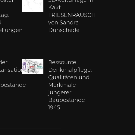
loster
SE-KulturTage in
Kaki:
tag.
FRIESENRAUSCH
d
von Sandra
ellungen
Dünschede
der
Ressource
tarisation
Denkmalpflege:
Qualitäten und
bestände
Merkmale
jüngerer
Baubestände
1945