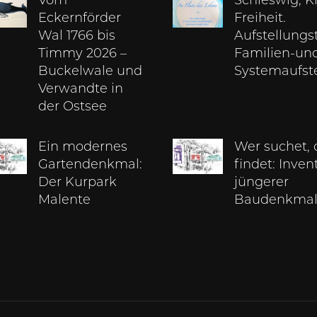
Vom
Schleswig, K
Eckernförder
Freiheit.
Wal 1766 bis
Aufstellungs
Timmy 2026 –
Familien-un
Buckelwale und
Systemaufst
Verwandte in
der Ostsee
Ein modernes
Wer suchet, 
Gartendenkmal:
findet: Inven
Der Kurpark
jüngerer
Malente
Baudenkmal