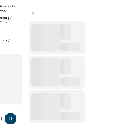
friesland /
urg,
nburg /
erg /
-
nburg /
STIANE BERGELT [Pl3I6ZtiV]