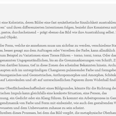
t eine Koloristin, deren Bilder eine fast synästhetische Sinnlichkeit ausstrahle
ören“ und ihren differenzierten Intentionen folgen, bezieht ihre Konsistenz mit
, pastos, durchscheinend – prägt ebenso das Bild wie ihre Ausstrahlung selbst.
und Objekt.
 der Form, welche sie annehmen muss um sichtbar zu werden, verschiedene St
s, besser gesagt aus dem Auftragen oder Verreiben der Farbe, kann allmählich
um Beispiel zu Variationen eines Torsos führen – torno, torni, torna. Oder das
 sogenannten Ungegenständlichen, bis an die Grenzmarkierungen von Schrift, Z
ten darüber hinaus, tief in diese Zonen des scheinbar Bekannten hinein. Arch
ehaupten sich im untergründigen Changieren pulsierender Farbe und formgeb
es, Anorganisches und Geometrisches, Anthropomorphes und Amorphes, Schön
 auf Leinwänden und oft auf unterschiedlichen Papieren ihren Widerhall find
jene Oberflächenbeschaffenheit eines Bildgrundes, könnte für die Richtung de
chen Impuls kann gleichfalls eine konkrete Situation, eine Person, das
mung, ein Gedicht oder ein Klang führen. Es kommt ein Arbeitsprozess in Gan
Eigendynamik von Farbe und Form mit einbezieht, wie auch den gestaltenden 
Bewussten und dem Unbewussten zuhause zu sein scheint.
hreiben dieses Prozesses, bei dem das Bild vorgibt, die metaphysische Oberha