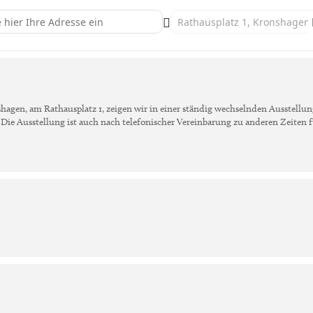
onshagen: KünstlerInnen der Galerie []
Destination Address - Kronshagen: 
agen, am Rathausplatz 1, zeigen wir in einer ständig wechselnden Ausstellu
Die Ausstellung ist auch nach telefonischer Vereinbarung zu anderen Zeiten fü