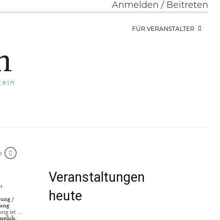
Anmelden / Beitreten
FÜR VERANSTALTER
h
tein
0
Veranstaltungen
t
heute
rung /
gang
ung ist …
nglich,