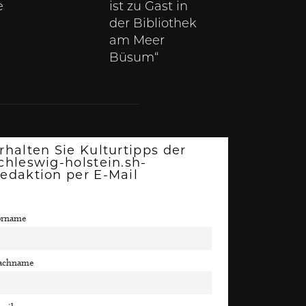
e
ist zu Gast in
der Bibliothek
am Meer
Büsum“
rhalten Sie Kulturtipps der
chleswig-holstein.sh-
edaktion per E-Mail
orname
achname