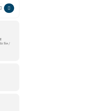
KünstlerInnen der Galerie []
ng
r Sie /