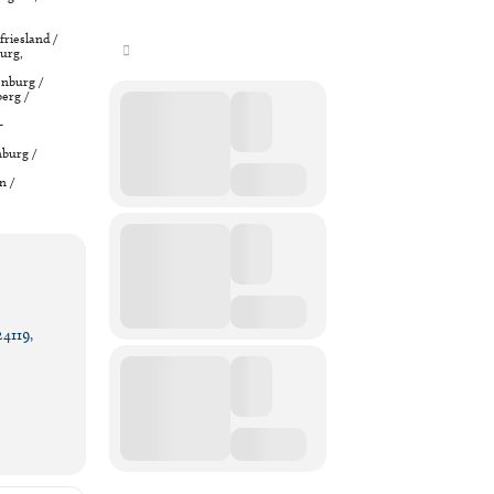
friesland /
urg,
nburg /
erg /
-
nburg /
n /
4119,