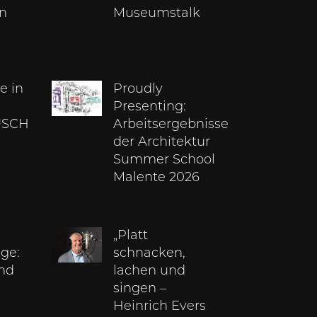
an
Museumstalk
e in
Proudly
Presenting:
USCH
Arbeitsergebnisse
der Architektur
Summer School
Malente 2026
„Platt
ge:
schnacken,
und
lachen und
singen –
Heinrich Evers