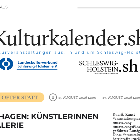
AL.SH
Kulturkalender.s
turveranstaltungen aus, in und um Schleswig-Hols
 ÖFTER STATT
13. AUGUST 2026 14:00
27. AUGUST 2026 14:0
HAGEN: KÜNSTLERINNEN
Rubrik
Kunst
Veranstaltungsar
Ausstellung,
LERIE
Ausstellungsfüh
geführter Rund
Diese Veranstalt
barrierefrei zugä