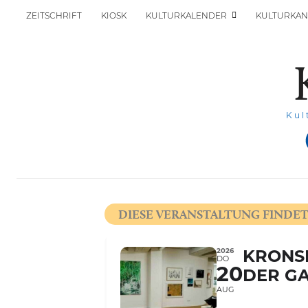
ZEITSCHRIFT
KIOSK
KULTURKALENDER
KULTURKAN
Kul
DIESE VERANSTALTUNG FINDET
2026
KRONS
DO
20
DER GA
AUG