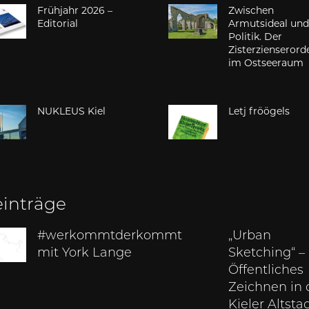
Frühjahr 2026 –
Zwischen
Editorial
Armutsideal un
Politik. Der
Zisterzienserord
im Ostseeraum
NUKLEUS Kiel
Letj fröögels
einträge
#werkommtderkommt
„Urban
mit York Lange
Sketching“ –
Öffentliches
Zeichnen in 
Kieler Altsta