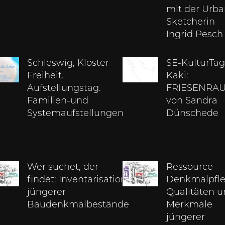
mit der Urb
Sketcherin
Ingrid Pesch
Schleswig, Kloster
SE-KulturTag
Freiheit.
Kaki:
Aufstellungstag.
FRIESENRA
Familien-und
von Sandra
Systemaufstellungen
Dünschede
Wer suchet, der
Ressource
findet: Inventarisation
Denkmalpfle
jüngerer
Qualitäten 
Baudenkmalbestände
Merkmale
jüngerer