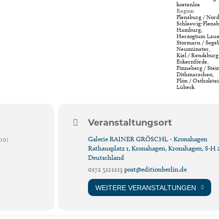
kostenlos
Region
Flensburg / Nord
Schleswig-Flensb
Hamburg,
Herzogtum Laue
Stormarn / Segeb
Neumünster,
Kiel / Rendsburg
Eckernförde,
Pinneberg / Stei
Dithmarschen,
Plön / Ostholstei
Lübeck
Veranstaltungsort
Galerie RAINER GRÖSCHL - Kronshagen
00)
Rathausplatz 1, Kronshagen, Kronshagen, S-H 2
Deutschland
0172 5121213
post@editionberlin.de
WEITERE VERANSTALTUNGEN