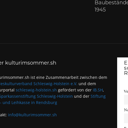
Baubeständ
1945
er kulturimsommer.sh
E
s
R
urimsommer.sh ist eine Zusammenarbeit zwischen dem
eskulturverband Schleswig-Holstein e.V.
und dem
urportal
schleswig-holstein.sh
gefördert von der
IB.SH
,
V
Sparkassenstiftung Schleswig-Holstein
und der
Stiftung
- und Leihkasse in Rendsburg
N
akt:
info@kulturimsommer.sh