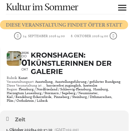
Kultur im Sommer
DIESE VERANSTALTUNG FINDET ÖFTER STATT
24. SEPTEMBER 2026 14:00
8. OKTOBER 2026 14:00
2026
KRONSHAGEN:
DO
01
KÜNSTLERINNEN DER
OKT
GALERIE
Rubrik
Kunst
Veranstaltungsart
Ausstellung,
Ausstellungsführung / geführter Rundgang
Diese Veranstaltung ist …
barrierefrei zugänglich,
kostenlos
Region
Flensburg / Nordfriesland / Schleswig-Flensburg,
Hamburg,
Herzogtum Lauenburg / Stormarn / Segeberg / Neumünster,
Kiel / Rendsburg-Eckernförde,
Pinneberg / Steinburg / Dithmarschen,
Plön / Ostholstein / Lübeck
Zeit
1. Oktober 2026
14:00
-
17:30
(GMT+02:00)