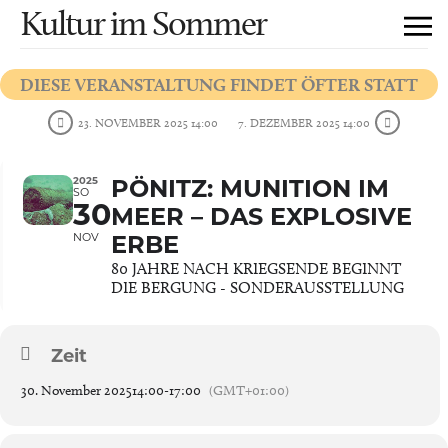
Kultur im Sommer
DIESE VERANSTALTUNG FINDET ÖFTER STATT
23. NOVEMBER 2025 14:00
7. DEZEMBER 2025 14:00
2025
PÖNITZ: MUNITION IM
SO
30
MEER – DAS EXPLOSIVE
NOV
ERBE
80 JAHRE NACH KRIEGSENDE BEGINNT
DIE BERGUNG - SONDERAUSSTELLUNG
Zeit
30. November 2025
14:00
-
17:00
(GMT+01:00)