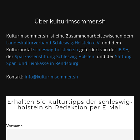
Über kulturimsommer.sh
Kulturimsommer.sh ist eine Zusammenarbeit zwischen dem
Landeskulturverband Schleswig-Holstein e.V.
und dem
Kulturportal
schleswig-holstein.sh
gefördert von der
IB.SH
,
der
Sparkassenstiftung Schleswig-Holstein
und der
Stiftung
Spar- und Leihkasse in Rendsburg
Kontakt:
info@kulturimsommer.sh
Erhalten Sie Kulturtipps der schleswig-
holstein.sh-Redaktion per E-Mail
Vorname