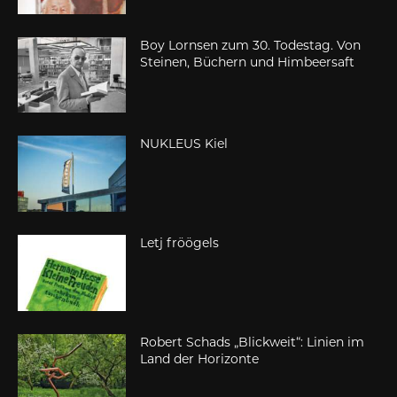
Boy Lornsen zum 30. Todestag. Von
Steinen, Büchern und Himbeersaft
NUKLEUS Kiel
Letj fröögels
Robert Schads „Blickweit“: Linien im
Land der Horizonte