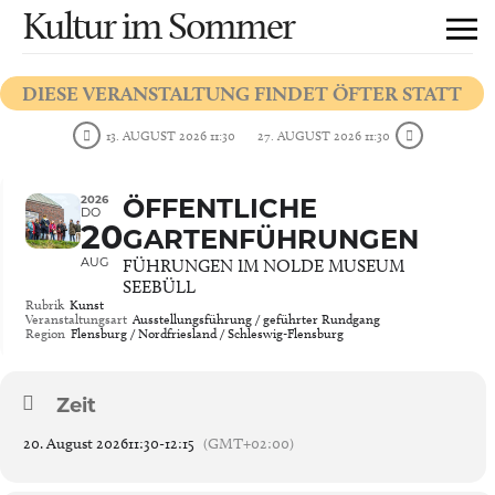
Kultur im Sommer
DIESE VERANSTALTUNG FINDET ÖFTER STATT
13. AUGUST 2026 11:30
27. AUGUST 2026 11:30
2026
ÖFFENTLICHE
DO
20
GARTENFÜHRUNGEN
AUG
FÜHRUNGEN IM NOLDE MUSEUM
SEEBÜLL
Rubrik
Kunst
Veranstaltungsart
Ausstellungsführung / geführter Rundgang
Region
Flensburg / Nordfriesland / Schleswig-Flensburg
Zeit
20. August 2026
11:30
-
12:15
(GMT+02:00)