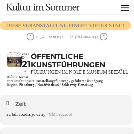
Kultur im Sommer
DIESE VERANSTALTUNG FINDET ÖFTER STATT
14. JULI 2026 11:30
28. JULI 2026 11:30
2026
ÖFFENTLICHE
DI
21
KUNSTFÜHRUNGEN
JUL
FÜHRUNGEN IM NOLDE MUSEUM SEEBÜLL
Rubrik
Kunst
Veranstaltungsart
Ausstellungsführung / geführter Rundgang
Region
Flensburg / Nordfriesland / Schleswig-Flensburg
Zeit
21. Juli 2026
11:30
-
12:15
(GMT+02:00)