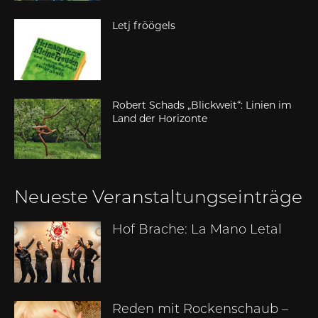
Letj fröögels
Robert Schads „Blickweit“: Linien im
Land der Horizonte
Neueste Veranstaltungseinträge
Hof Brache: La Mano Letal
Reden mit Rockenschaub –