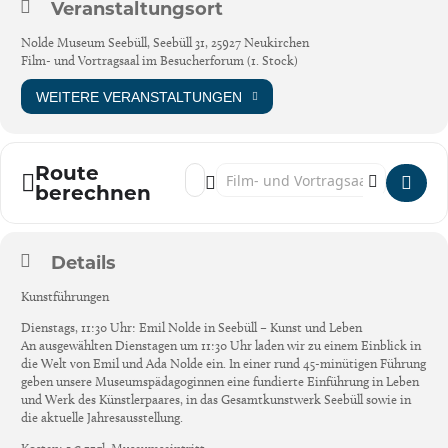
Veranstaltungsort
Nolde Museum Seebüll, Seebüll 31, 25927 Neukirchen
Film- und Vortragsaal im Besucherforum (1. Stock)
WEITERE VERANSTALTUNGEN
Route
Address - Öffentliche Kunstführungen [86Oa
Destination Address - Öffentliche Kun
berechnen
Details
Kunstführungen
Dienstags, 11:30 Uhr: Emil Nolde in Seebüll – Kunst und Leben
An ausgewählten Dienstagen um 11:30 Uhr laden wir zu einem Einblick in
die Welt von Emil und Ada Nolde ein. In einer rund 45-minütigen Führung
geben unsere Museumspädagoginnen eine fundierte Einführung in Leben
und Werk des Künstlerpaares, in das Gesamtkunstwerk Seebüll sowie in
die aktuelle Jahresausstellung.