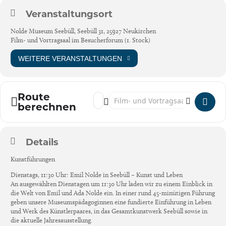
Veranstaltungsort
Nolde Museum Seebüll, Seebüll 31, 25927 Neukirchen
Film- und Vortragsaal im Besucherforum (1. Stock)
WEITERE VERANSTALTUNGEN
Route
Address - Öffentliche Kunstführungen [yGv
Destination Address - Öffentliche Kuns
berechnen
Details
Kunstführungen
Dienstags, 11:30 Uhr: Emil Nolde in Seebüll – Kunst und Leben
An ausgewählten Dienstagen um 11:30 Uhr laden wir zu einem Einblick in
die Welt von Emil und Ada Nolde ein. In einer rund 45-minütigen Führung
geben unsere Museumspädagoginnen eine fundierte Einführung in Leben
und Werk des Künstlerpaares, in das Gesamtkunstwerk Seebüll sowie in
die aktuelle Jahresausstellung.