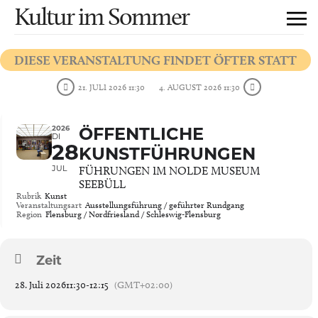
Kultur im Sommer
DIESE VERANSTALTUNG FINDET ÖFTER STATT
21. JULI 2026 11:30
4. AUGUST 2026 11:30
2026
ÖFFENTLICHE
DI
28
KUNSTFÜHRUNGEN
JUL
FÜHRUNGEN IM NOLDE MUSEUM
SEEBÜLL
Rubrik
Kunst
Veranstaltungsart
Ausstellungsführung / geführter Rundgang
Region
Flensburg / Nordfriesland / Schleswig-Flensburg
Zeit
28. Juli 2026
11:30
-
12:15
(GMT+02:00)