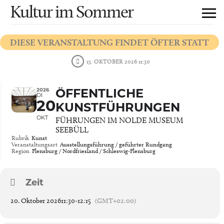
Kultur im Sommer
DIESE VERANSTALTUNG FINDET ÖFTER STATT
13. OKTOBER 2026 11:30
2026
ÖFFENTLICHE
DI
20
KUNSTFÜHRUNGEN
OKT
FÜHRUNGEN IM NOLDE MUSEUM
SEEBÜLL
Rubrik
Kunst
Veranstaltungsart
Ausstellungsführung / geführter Rundgang
Region
Flensburg / Nordfriesland / Schleswig-Flensburg
Zeit
20. Oktober 2026
11:30
-
12:15
(GMT+02:00)