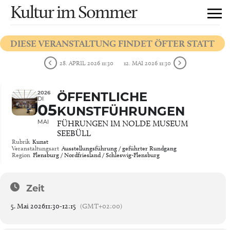
Kultur im Sommer
DIESE VERANSTALTUNG FINDET ÖFTER STATT
28. APRIL 2026 11:30
12. MAI 2026 11:30
2026
ÖFFENTLICHE
DI
05
KUNSTFÜHRUNGEN
MAI
FÜHRUNGEN IM NOLDE MUSEUM
SEEBÜLL
Rubrik
Kunst
Veranstaltungsart
Ausstellungsführung / geführter Rundgang
Region
Flensburg / Nordfriesland / Schleswig-Flensburg
Zeit
5. Mai 2026
11:30
-
12:15
(GMT+02:00)