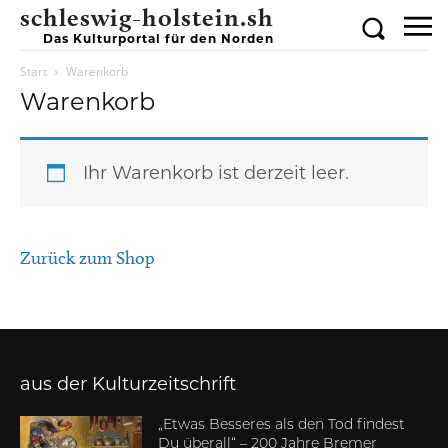
schleswig-holstein.sh
Das Kulturportal für den Norden
Start
Warenkorb
Warenkorb
Ihr Warenkorb ist derzeit leer.
Zurück zum Shop
aus der Kulturzeitschrift
„Etwas Besseres als den Tod findest
Du überall“ – 200 Jahre Bremer