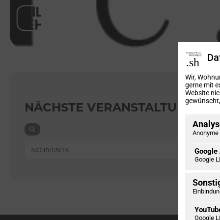
Da
Wir, Wohnu
gerne mit e
Website nic
gewünscht, 
NÄCHSTE VERANSTALTUNGEN
Analyse
Anonyme 
NO EVENTS
Google 
Google L
Sonsti
Einbindun
YouTub
Google L