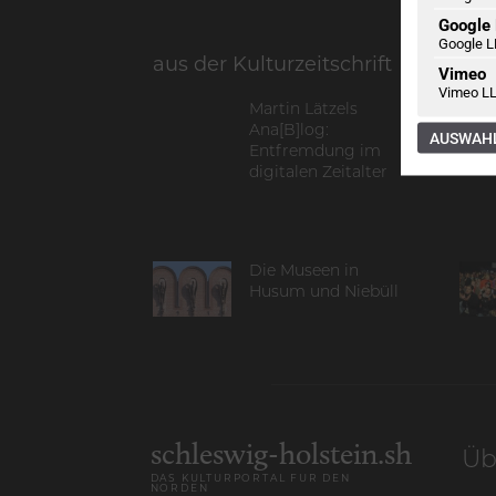
Google
Google L
aus der Kulturzeitschrift
Vimeo
Vimeo LL
Martin Lätzels
Ana[B]log:
AUSWAHL
Entfremdung im
digitalen Zeitalter
Die Museen in
Husum und Niebüll
schleswig-holstein.sh
Üb
DAS KULTURPORTAL FÜR DEN
NORDEN