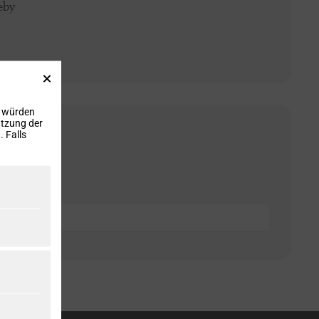
eby
, würden
utzung der
 Falls