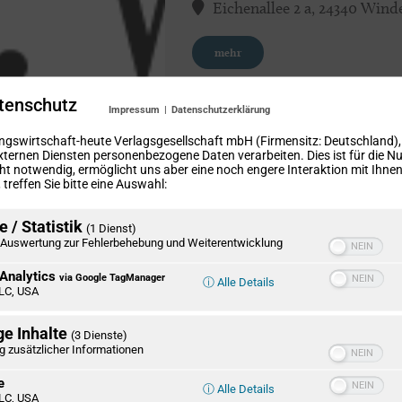
Eichenallee 2 a, 24340 Wind
mehr
tenschutz
Impressum
|
Datenschutzerklärung
ngswirtschaft-heute Verlagsgesellschaft mbH (Firmensitz: Deutschland)
xternen Diensten personenbezogene Daten verarbeiten. Dies ist für die N
ht notwendig, ermöglicht uns aber eine noch engere Interaktion mit Ihnen.
treffen Sie bitte eine Auswahl:
 / Statistik
(1 Dienst)
Auswertung zur Fehlerbehebung und Weiterentwicklung
Analytics
via Google TagManager
ⓘ Alle Details
LC, USA
ge Inhalte
(3 Dienste)
g zusätzlicher Informationen
e
ⓘ Alle Details
LC, USA