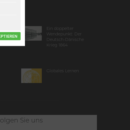
zt!
Ein doppelter
Wendepunkt: Der
EPTIEREN
Deutsch-Dänische
Krieg 1864
s
Globales Lernen
olgen Sie uns