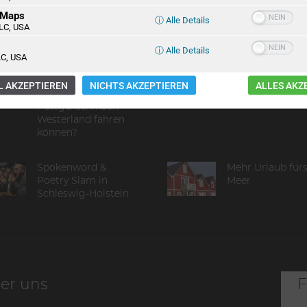
 Maps
ⓘ Alle Details
LC, USA
ⓘ Alle Details
C, USA
Grundversorgung:
Nie wieder ist jet
Wie oft am Tag
 AKZEPTIEREN
NICHTS AKZEPTIEREN
ALLES AKZ
muss man von
Puttgarden nach
Westerland fahren
können?
Spokenword &
Mehr Urlaub für
Poetry Slam in
Meer
Schleswig-Holstein
er uns
F