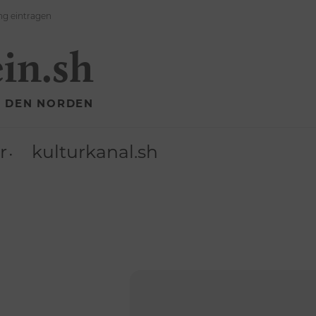
ng eintragen
ein.sh
R DEN NORDEN
r
kulturkanal.sh