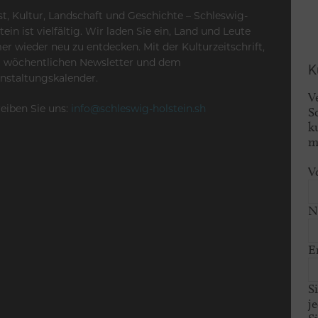
t, Kultur, Landschaft und Geschichte – Schleswig-
tein ist vielfältig. Wir laden Sie ein, Land und Leute
r wieder neu zu entdecken. Mit der Kulturzeitschrift,
 wöchentlichen Newsletter und dem
K
nstaltungskalender.
V
eiben Sie uns:
info@schleswig-holstein.sh
S
k
m
V
N
E
S
j