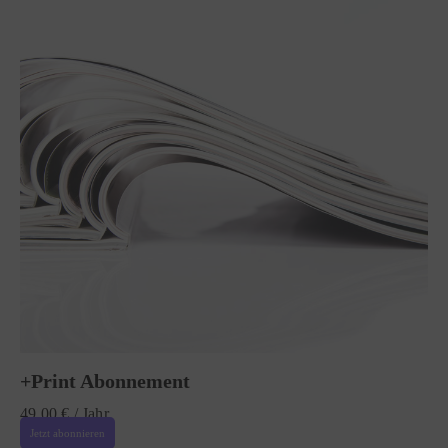
+Print Abonnement
49,00
€
/ Jahr
Jetzt abonnieren