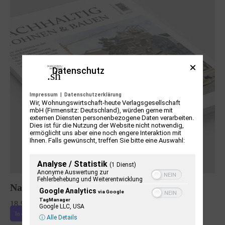
Datenschutz
Impressum
|
Datenschutzerklärung
Wir, Wohnungswirtschaft-heute Verlagsgesellschaft
mbH (Firmensitz: Deutschland), würden gerne mit
externen Diensten personenbezogene Daten verarbeiten.
Dies ist für die Nutzung der Website nicht notwendig,
ermöglicht uns aber eine noch engere Interaktion mit
Ihnen. Falls gewünscht, treffen Sie bitte eine Auswahl:
Analyse / Statistik
(1 Dienst)
Anonyme Auswertung zur
Fehlerbehebung und Weiterentwicklung
Nachhaltig Wohnen und Bauen
Google Analytics
via Google
TagManager
18,90
€
Google LLC, USA
In den Warenkorb
ⓘ Alle Details