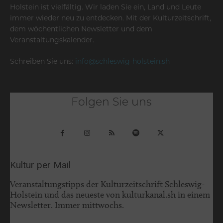
Holstein ist vielfältig. Wir laden Sie ein, Land und Leute
immer wieder neu zu entdecken. Mit der Kulturzeitschrift,
dem wöchentlichen Newsletter und dem
Veranstaltungskalender.
Schreiben Sie uns:
info@schleswig-holstein.sh
Folgen Sie uns
Kultur per Mail
Veranstaltungstipps der Kulturzeitschrift Schleswig-
Holstein und das neueste von kulturkanal.sh in einem
Newsletter. Immer mittwochs.