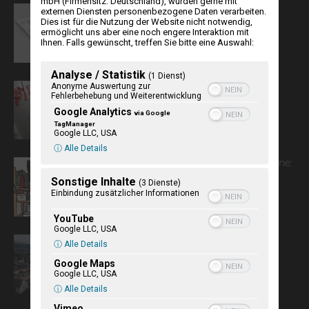
mbH (Firmensitz: Deutschland), würden gerne mit
Editorial
externen Diensten personenbezogene Daten verarbeiten.
Dies ist für die Nutzung der Website nicht notwendig,
ermöglicht uns aber eine noch engere Interaktion mit
Ihnen. Falls gewünscht, treffen Sie bitte eine Auswahl:
Analyse / Statistik
(1 Dienst)
Anonyme Auswertung zur
Curator Kemal Tufan: “Art has no
Fehlerbehebung und Weiterentwicklung
Borders”
Google Analytics
via Google
TagManager
Google LLC, USA
ⓘ Alle Details
Wendy Vanselows friesische Kolumne:
ütjnjoksin
Sonstige Inhalte
(3 Dienste)
Einbindung zusätzlicher Informationen
YouTube
Google LLC, USA
Und nun zum Wetter …
ⓘ Alle Details
Google Maps
Google LLC, USA
ⓘ Alle Details
Vimeo