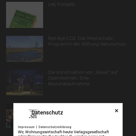
Letj fröögels
Bye-Bye CO2. Das Moorschutz-
Programm der Stiftung Naturschutz
Die Konstruktion von „Rasse“ auf
Opernbühnen. Eine
Bestandsaufnahme
Spokenword & Poetry Slam in
Datenschutz
Schleswig-Holstein
Impressum
|
Datenschutzerklärung
Wir, Wohnungswirtschaft-heute Verlagsgesellschaft