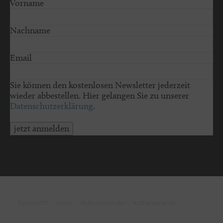
Vorname
Nachname
Email
Sie können den kostenlosen Newsletter jederzeit
wieder abbestellen. Hier gelangen Sie zu unserer
Datenschutzerklärung
.
jetzt anmelden
© 2026 schleswig-holstein.sh
Zeitschrift
Kiosk
Kulturkalender
kulturkanal.sh