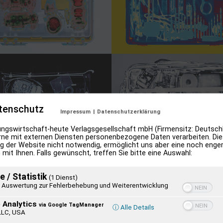
tenschutz
Impressum
|
Datenschutzerklärung
ngswirtschaft-heute Verlagsgesellschaft mbH (Firmensitz: Deutschl
ne mit externen Diensten personenbezogene Daten verarbeiten. Dies
g der Website nicht notwendig, ermöglicht uns aber eine noch enge
 mit Ihnen. Falls gewünscht, treffen Sie bitte eine Auswahl:
Palma, München, Amsterdam, C-Print, je 60 x 85 cm, 1999.
e / Statistik
sagt, seine ‚Durchleuchtung‘ und damit auch ein mehr ode
(1 Dienst)
Auswertung zur Fehlerbehebung und Weiterentwicklung
ung seiner Freiheit. Wir bewegen uns in einem sehr ambival
 Analytics
via Google TagManager
och Grenzen gesetzt […] Wo wird Kontrolle selbst zum Siche
ⓘ Alle Details
LLC, USA
ge in Rheine Martin Rehkopp damals über die Arbeit. Die Se