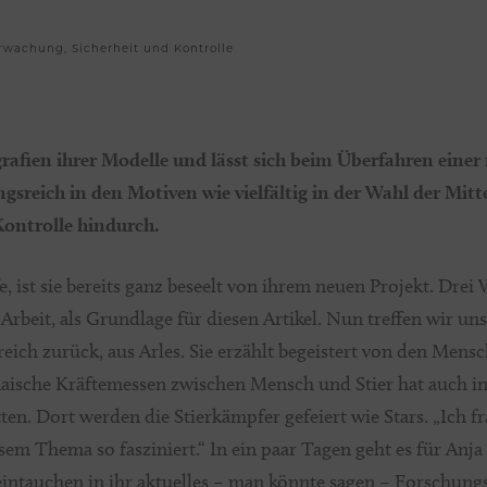
rwachung, Sicherheit und Kontrolle
ografien ihrer Modelle und lässt sich beim Überfahren eine
gsreich in den Motiven wie vielfältig in der Wahl der Mitt
ontrolle hindurch.
e, ist sie bereits ganz beseelt von ihrem neuen Projekt. Drei
Arbeit, als Grundlage für diesen Artikel. Nun treffen wir un
eich zurück, aus Arles. Sie erzählt begeistert von den Mensc
aische Kräftemessen zwischen Mensch und Stier hat auch in
tten. Dort werden die Stierkämpfer gefeiert wie Stars. „Ich 
em Thema so fasziniert.“ In ein paar Tagen geht es für Anja
eintauchen in ihr aktuelles – man könnte sagen – Forschun