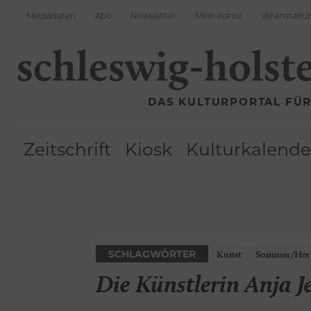
Mediadaten
Abo
Newsletter
Mein Konto
Veranstaltu
schleswig-holst
DAS KULTURPORTAL FÜ
Zeitschrift
Kiosk
Kulturkalende
SCHLAGWÖRTER
Kunst
Sommer/Herb
Die Künstlerin Anja J