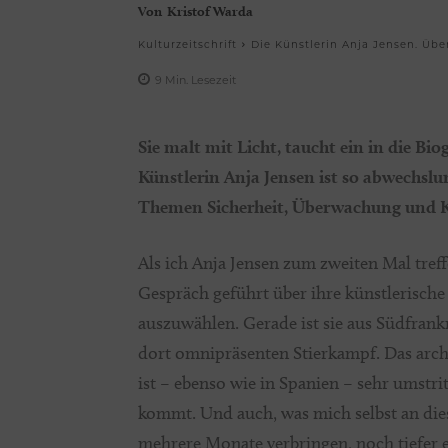
Von
Kristof Warda
Kulturzeitschrift
Die Künstlerin Anja Jensen. Übe
9
Min.
Lesezeit
Sie malt mit Licht, taucht ein in die Bi
Künstlerin Anja Jensen ist so abwechslun
Themen Sicherheit, Überwachung und K
Als ich Anja Jensen zum zweiten Mal treff
Gespräch geführt über ihre künstlerische 
auszuwählen. Gerade ist sie aus Südfrankr
dort omnipräsenten Stierkampf. Das arch
ist – ebenso wie in Spanien – sehr umstri
kommt. Und auch, was mich selbst an dies
mehrere Monate verbringen, noch tiefer 