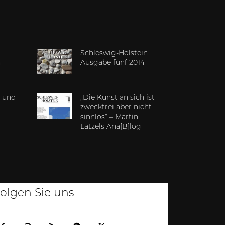
Schleswig-Holstein
n
Ausgabe fünf 2014
 und
„Die Kunst an sich ist
zweckfrei aber nicht
sinnlos“ – Martin
Lätzels Ana[B]log
olgen Sie uns