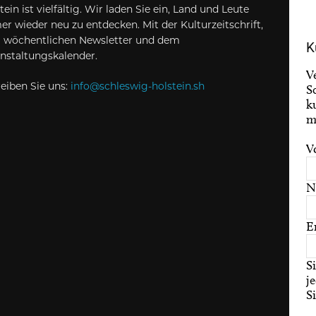
tein ist vielfältig. Wir laden Sie ein, Land und Leute
r wieder neu zu entdecken. Mit der Kulturzeitschrift,
 wöchentlichen Newsletter und dem
K
nstaltungskalender.
V
eiben Sie uns:
info@schleswig-holstein.sh
S
k
m
V
N
E
S
j
S