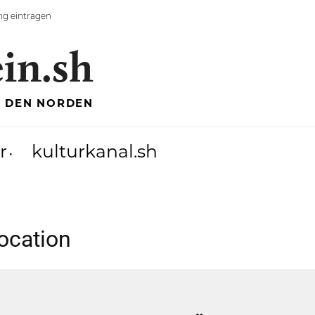
ng eintragen
ein.sh
R DEN NORDEN
r
kulturkanal.sh
location