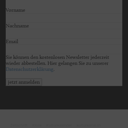
Vorname
Nachname
Email
Sie können den kostenlosen Newsletter jederzeit
wieder abbestellen. Hier gelangen Sie zu unserer
Datenschutzerklärung
.
jetzt anmelden
© 2026 schleswig-holstein.sh
Zeitschrift
Kiosk
Kulturkalender
kulturkanal.sh