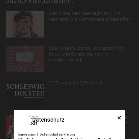
aus der Kulturzeitschrift
Der Kieler Matrosenaufstand: Als
Matrosen die Demokratie erkämpften.
Eine lange Debatte: Zweisprachige
Orts- und Straßennamen in
Nordschleswig
2017, Ausgabe 1, Editorial
Martin Lätzels Ana[B]log: „Der echte
Datenschutz
Norden“ für mehr Selbstbewusstsein
Impressum
|
Datenschutzerklärung