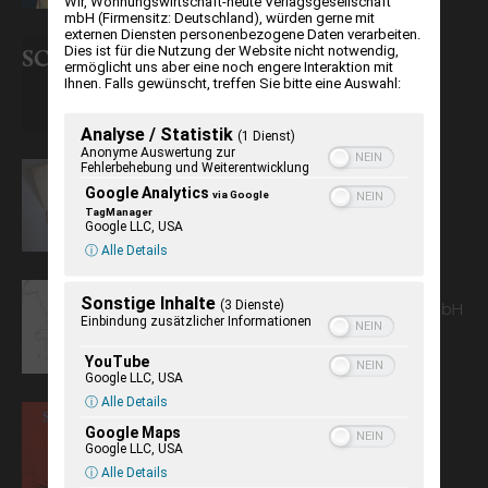
Wir, Wohnungswirtschaft-heute Verlagsgesellschaft
mbH (Firmensitz: Deutschland), würden gerne mit
externen Diensten personenbezogene Daten verarbeiten.
Mythen in Schleswig-Holstein
Dies ist für die Nutzung der Website nicht notwendig,
ermöglicht uns aber eine noch engere Interaktion mit
Ihnen. Falls gewünscht, treffen Sie bitte eine Auswahl:
Analyse / Statistik
(1 Dienst)
Anonyme Auswertung zur
Fehlerbehebung und Weiterentwicklung
Arndt Georg Nissen – Segeln für
Hitlers Spione
Google Analytics
via Google
TagManager
Google LLC, USA
ⓘ Alle Details
KulturLife. Gemeinnützige
Sonstige Inhalte
(3 Dienste)
Gesellschaft für Kulturaustausch mbH
Einbindung zusätzlicher Informationen
YouTube
Google LLC, USA
ⓘ Alle Details
Schleswig-Holstein zwei 2017
Google Maps
Google LLC, USA
ⓘ Alle Details