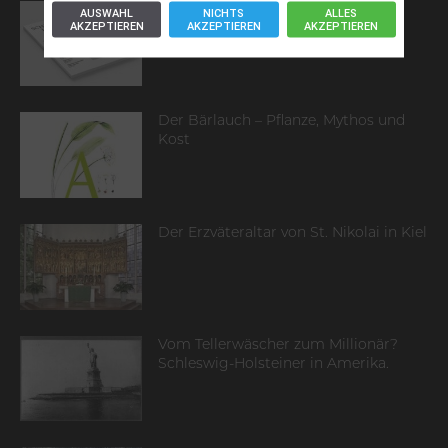
Editorial
AUSWAHL
NICHTS
ALLES
AKZEPTIEREN
AKZEPTIEREN
AKZEPTIEREN
Der Bärlauch – Pflanze, Mythos und
Kost
Der Erzväteraltar von St. Nikolai in Kiel
Vom Tellerwäscher zum Millionär?
Schleswig-Holsteiner in Amerika.