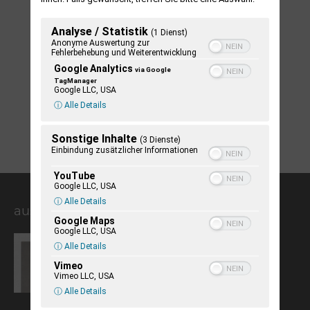
Analyse / Statistik
(1 Dienst)
Grenzen im Norden
Anonyme Auswertung zur
Fehlerbehebung und Weiterentwicklung
16,90
€
Google Analytics
via Google
TagManager
Google LLC, USA
In den Warenkorb
ⓘ Alle Details
Sonstige Inhalte
(3 Dienste)
Einbindung zusätzlicher Informationen
YouTube
Google LLC, USA
ⓘ Alle Details
aus der Kulturzeitschrift
Google Maps
Google LLC, USA
Eigentlich bin ich nicht von hier.
ⓘ Alle Details
Heinrich Mann zum siebzigsten
Vimeo
Todestag
Vimeo LLC, USA
ⓘ Alle Details