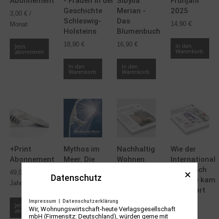
Abonnement
- Frauen in der
Sibylla
Frühjahr
Geschichte
Merian -
2025
3,00
€
/
Schleswig-
Das
14,90
€
Monat
Holsteins
Blumenbuch
18,90
€
16,90
€
In den
Jetzt
Warenkorb
abonnieren
In den
In den
Warenkorb
Warenkorb
+Print
Mythos im
Nachhaltig
Wie der
Abonnement
Meer. Die
Wohnen
International
privaten
und Bauen
Style nach
49,00
€
/
Datenschutz
Sylter
Malente kam
18,90
€
Jahr
Filmschätze
- und dort
bleibt?
Impressum
|
Datenschutzerklärung
13,70
€
In den
Jetzt
Wir, Wohnungswirtschaft-heute Verlagsgesellschaft
Warenkorb
abonnieren
19,80
€
mbH (Firmensitz: Deutschland), würden gerne mit