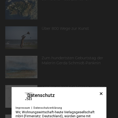
Über 800 Wege zur Kunst
Zum hundertsten Geburtstag der
Malerin Gerda Schmidt-Panknin
Landesverband Schleswig-Holstein
der Gewerkschaft Erziehung und
Datenschutz
Wissenschaft
Impressum
|
Datenschutzerklärung
Wir, Wohnungswirtschaft-heute Verlagsgesellschaft
mbH (Firmensitz: Deutschland), würden gerne mit
Partnerschaft Afrika e. V.