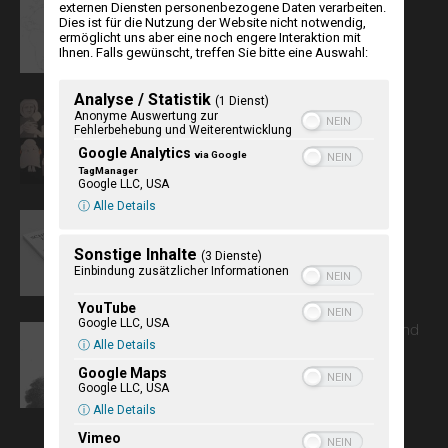
externen Diensten personenbezogene Daten verarbeiten.
Dies ist für die Nutzung der Website nicht notwendig,
ermöglicht uns aber eine noch engere Interaktion mit
Ihnen. Falls gewünscht, treffen Sie bitte eine Auswahl:
Analyse / Statistik
(1 Dienst)
Perspektivwechsel
Anonyme Auswertung zur
Fehlerbehebung und Weiterentwicklung
Google Analytics
via Google
TagManager
Google LLC, USA
ⓘ Alle Details
Editorial
Sonstige Inhalte
(3 Dienste)
Einbindung zusätzlicher Informationen
YouTube
Google LLC, USA
„Es ist kein Traum …“ Der Dichter und
ⓘ Alle Details
Revolutionär Harro Harring
Google Maps
Google LLC, USA
ⓘ Alle Details
Vimeo