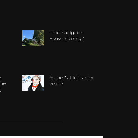
Lebensaufgabe
Haussanierung?
s
As „net“ at letj saster
ne:
faan…?
j