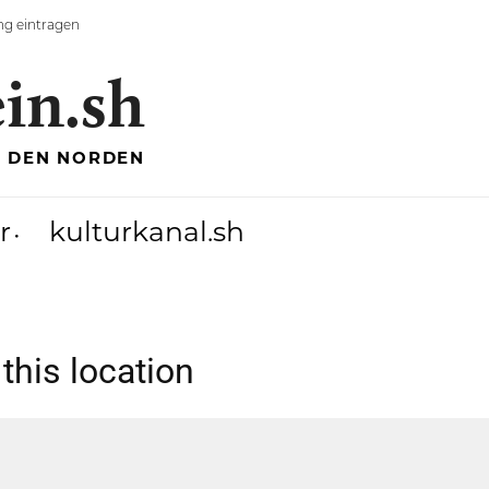
ng eintragen
ein.sh
R DEN NORDEN
r
kulturkanal.sh
 this location