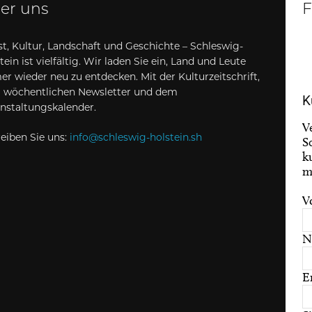
er uns
F
t, Kultur, Landschaft und Geschichte – Schleswig-
tein ist vielfältig. Wir laden Sie ein, Land und Leute
r wieder neu zu entdecken. Mit der Kulturzeitschrift,
 wöchentlichen Newsletter und dem
K
nstaltungskalender.
V
eiben Sie uns:
info@schleswig-holstein.sh
S
k
m
V
N
E