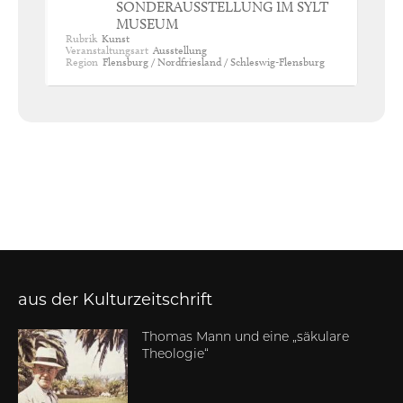
SONDERAUSSTELLUNG IM SYLT
MUSEUM
Rubrik
Kunst
Veranstaltungsart
Ausstellung
Region
Flensburg / Nordfriesland / Schleswig-Flensburg
aus der Kulturzeitschrift
Thomas Mann und eine „säkulare
Theologie“