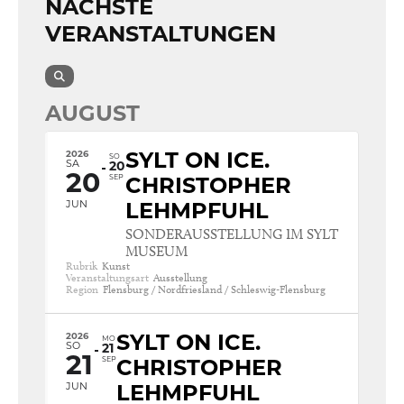
NÄCHSTE
VERANSTALTUNGEN
AUGUST
2026
SYLT ON ICE.
SO
SA
20
20
SEP
CHRISTOPHER
JUN
LEHMPFUHL
SONDERAUSSTELLUNG IM SYLT
MUSEUM
Rubrik
Kunst
Veranstaltungsart
Ausstellung
Region
Flensburg / Nordfriesland / Schleswig-Flensburg
2026
SYLT ON ICE.
MO
SO
21
21
SEP
CHRISTOPHER
JUN
LEHMPFUHL