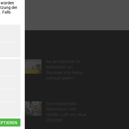
, würden
utzung der
 Falls
MUS:
As de Künstler in
Möltenort un
 die
Barsbek in’e Natur
tohuus weern
Die Industrielle
zungen
Revolution: Mit
t der
Heißer Luft ins neue
Zeitalter
EPTIEREN