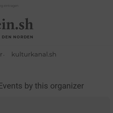
ng eintragen
ein.sh
R DEN NORDEN
r
kulturkanal.sh
Events by this organizer