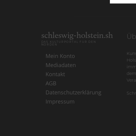
schleswig-holstein.sh
Üb
DAS KULTURPORTAL FÜR DEN
NORDEN
Kuns
Mein Konto
Hols
Mediadaten
imme
Kontakt
dem
Vera
AGB
Datenschutzerklärung
Schr
Impressum