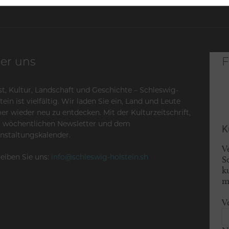
er uns
F
t, Kultur, Landschaft und Geschichte – Schleswig-
tein ist vielfältig. Wir laden Sie ein, Land und Leute
r wieder neu zu entdecken. Mit der Kulturzeitschrift,
 wöchentlichen Newsletter und dem
K
nstaltungskalender.
V
eiben Sie uns:
info@schleswig-holstein.sh
S
k
m
V