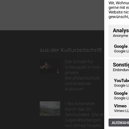
Wir, Wohnu
gerne mit e
Website nic
gewünscht, 
Analyse
Anonyme 
Google 
aus der Kulturzeitschrift
Google L
Die Schule für
Sonsti
Schauspiel in Kiel –
Einbindun
private
Berufsfachschule
YouTub
und kreativer
Google L
Kulturort
Google
Google L
1 164 Kilometer
Vimeo
durch das 20.
Vimeo LL
Jahrhundert. Die drei
Jugendherbergen
AUSWAHL
von Alfred Toepfer