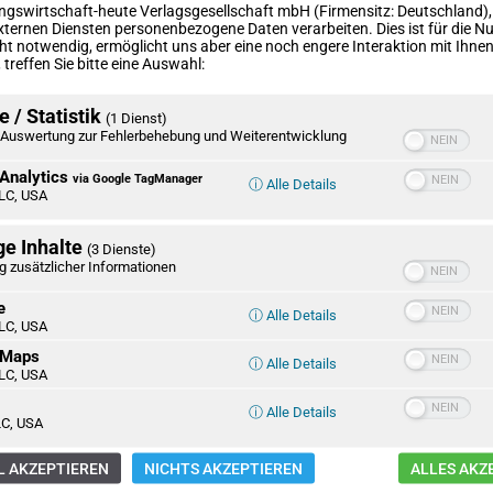
ngswirtschaft-heute Verlagsgesellschaft mbH (Firmensitz: Deutschland)
xternen Diensten personenbezogene Daten verarbeiten. Dies ist für die N
ht notwendig, ermöglicht uns aber eine noch engere Interaktion mit Ihnen.
treffen Sie bitte eine Auswahl:
 / Statistik
(1 Dienst)
Auswertung zur Fehlerbehebung und Weiterentwicklung
Analytics
via Google TagManager
ⓘ Alle Details
LC, USA
THEMA II – Märchen
SUPERORGANIS
ge Inhalte
(3 Dienste)
Künstlerische
g zusätzlicher Informationen
Perspektiven auf
Welt der
e
ⓘ Alle Details
Honigbienen
LC, USA
 Maps
ⓘ Alle Details
LC, USA
Grundlage für
Mit
ⓘ Alle Details
Diversität ist,
Zwangsüberset
C, USA
Diskriminierung
zurück in die Zei
sichtbar zu machen
Konflikte?
 AKZEPTIEREN
NICHTS AKZEPTIEREN
ALLES AKZ