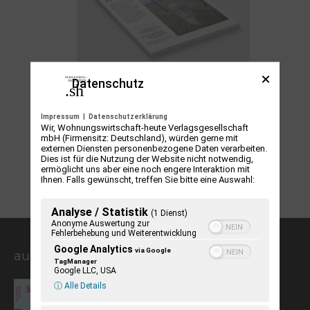
Datenschutz
Grenzen im Norden
16,90
€
Impressum
|
Datenschutzerklärung
Wir, Wohnungswirtschaft-heute Verlagsgesellschaft
mbH (Firmensitz: Deutschland), würden gerne mit
In den Warenkorb
externen Diensten personenbezogene Daten verarbeiten.
Dies ist für die Nutzung der Website nicht notwendig,
ermöglicht uns aber eine noch engere Interaktion mit
Ihnen. Falls gewünscht, treffen Sie bitte eine Auswahl:
Analyse / Statistik
(1 Dienst)
Anonyme Auswertung zur
Fehlerbehebung und Weiterentwicklung
Google Analytics
via Google
aus der Kulturzeitschrift
TagManager
Google LLC, USA
Schleswig-Holstein vier 2019
ⓘ Alle Details