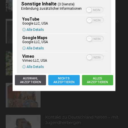
Sonstige Inhalte
(3 Dienste)
Einbindung zusätzlicher Informationen
YouTube
Carl Friedrich Cramer (1752-1807) Ein
Google LLC, USA
Kieler Kosmopolit im
ⓘ Alle Details
Epochenumbruch
Google Maps
Google LLC, USA
ⓘ Alle Details
Vorwort
Vimeo
Vimeo LLC, USA
ⓘ Alle Details
AUSWAHL
NICHTS
ALLES
AKZEPTIEREN
AKZEPTIEREN
AKZEPTIEREN
Die Vertreibung aus dem Paradies
Kontakt zu Deutschland halten – mit
Jugendherbergen