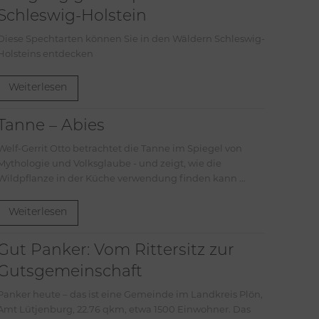
Schleswig-Holstein
Diese Spechtarten können Sie in den Wäldern Schleswig-
Holsteins entdecken
Weiterlesen
Tanne – Abies
Welf-Gerrit Otto betrachtet die Tanne im Spiegel von
Mythologie und Volksglaube - und zeigt, wie die
Wildpflanze in der Küche verwendung finden kann ...
Weiterlesen
Gut Panker: Vom Rittersitz zur
Gutsgemeinschaft
Panker heute – das ist eine Gemeinde im Landkreis Plön,
Amt Lütjenburg, 22.76 qkm, etwa 1500 Einwohner. Das