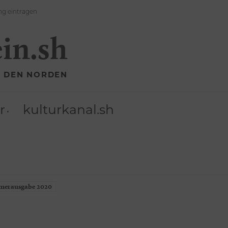
ng eintragen
ein.sh
R DEN NORDEN
r
kulturkanal.sh
erausgabe 2020