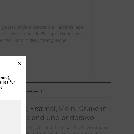
rige Bauprojekt betont die Halbinsellage
Ausstellung über die Baugeschichte des
 einen Blick in die umfangreiche
and),
 ist für
re
Meistgelesen
Mahlzeit, Erstmal, Moin. Grüße in
Nordfriesland und anderswo
Jeder kennt „Mahlzeit“ und „Moin“ als Gruß – zumindest
in Norddeutschland; die Verabschiedung „Erstmal“ ist