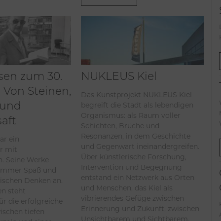
sen zum 30.
NUKLEUS Kiel
 Von Steinen,
Das Kunstprojekt NUKLEUS Kiel
begreift die Stadt als lebendigen
 und
Organismus: als Raum voller
aft
Schichten, Brüche und
Resonanzen, in dem Geschichte
ar ein
und Gegenwart ineinandergreifen.
r mit
Über künstlerische Forschung,
. Seine Werke
Intervention und Begegnung
immer Spaß und
entstand ein Netzwerk aus Orten
tischen Denken an.
und Menschen, das Kiel als
en steht
vibrierendes Gefüge zwischen
ür die erfolgreiche
Erinnerung und Zukunft, zwischen
ischen tiefen
Unsichtbarem und Sichtbarem,