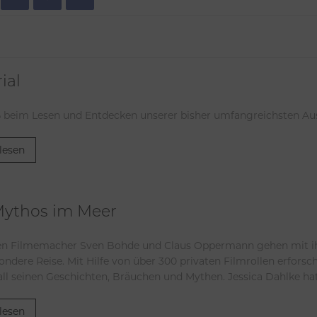
ial
ß beim Lesen und Entdecken unserer bisher umfangreichsten A
lesen
 Mythos im Meer
en Filmemacher Sven Bohde und Claus Oppermann gehen mit ih
ndere Reise. Mit Hilfe von über 300 privaten Filmrollen erforsc
 all seinen Geschichten, Bräuchen und Mythen. Jessica Dahlke h
lesen