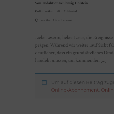
Von
Redaktion Schleswig-Holstein
Kulturzeitschrift
Editorial
Less than 1
Min.
Lesezeit
Liebe Leserin, lieber Leser, die Ereignis
prägen. Während wir weiter „auf Sicht f
deutlicher, dass ein grundsätzliches Um
handeln müssen, um kommenden […]
Um auf diesen Beitrag zugr
Online-Abonnement
,
Onli