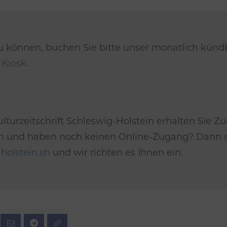
u können, buchen Sie bitte unser monatlich kün
m
Kiosk
.
lturzeitschrift Schleswig-Holstein erhalten Sie Zu
*in und haben noch keinen Online-Zugang? Dann se
holstein.sh
und wir richten es Ihnen ein.