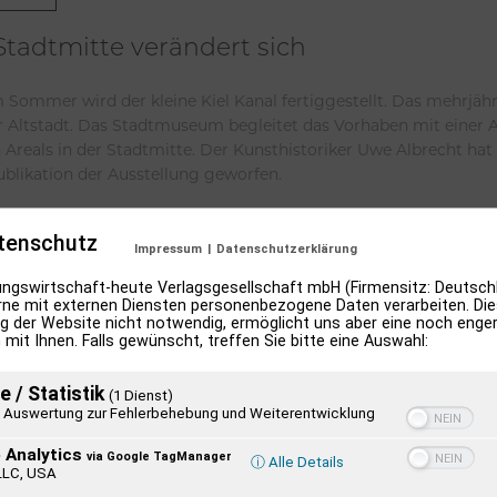
 Stadtmitte verändert sich
m Sommer wird der kleine Kiel Kanal fertiggestellt. Das mehrjäh
er Altstadt. Das Stadtmuseum begleitet das Vorhaben mit einer 
 Areals in der Stadtmitte. Der Kunsthistoriker Uwe Albrecht hat
ublikation der Ausstellung geworfen.
lesen
tenschutz
Impressum
|
Datenschutzerklärung
ngswirtschaft-heute Verlagsgesellschaft mbH (Firmensitz: Deutschl
ne mit externen Diensten personenbezogene Daten verarbeiten. Dies
g der Website nicht notwendig, ermöglicht uns aber eine noch enge
 mit Ihnen. Falls gewünscht, treffen Sie bitte eine Auswahl:
e / Statistik
(1 Dienst)
Auswertung zur Fehlerbehebung und Weiterentwicklung
 Analytics
via Google TagManager
ⓘ Alle Details
LLC, USA