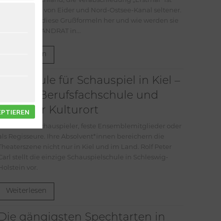
schon südlich von Eider und Nord-Ostsee-Kanal seltener.
Wo kommen diese Grußformeln her und wie werden sie
gebraucht? LANDRAT in...
Weiterlesen
Die Schule für Schauspiel in Kiel –
private Berufsfachschule und
kreativer Kulturort
EPTIEREN
Ob als freie Schauspieler, feste Ensemblemitglieder oder
als Regisseure. Ihre Absolvent*innen bereichern die
Theaterszene nicht nur in Kiel und im Land. Rolf Peter
Carl stellt die einzige Schauspielschule in Schleswig-
Holstein vor.
Weiterlesen
Die gängigsten Spechtarten in