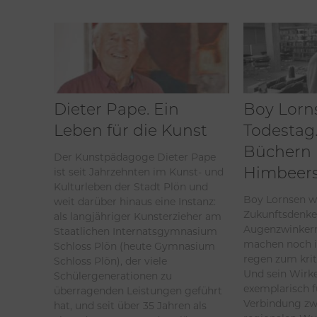
Dieter Pape. Ein
Boy Lorn
Leben für die Kunst
Todestag.
Büchern
Der Kunstpädagoge Dieter Pape
ist seit Jahrzehnten im Kunst- und
Himbeers
Kulturleben der Stadt Plön und
Boy Lornsen w
weit darüber hinaus eine Instanz:
Zukunftsdenke
als langjähriger Kunsterzieher am
Augenzwinkern
Staatlichen Internatsgymnasium
machen noch 
Schloss Plön (heute Gymnasium
regen zum kri
Schloss Plön), der viele
Und sein Wirk
Schülergenerationen zu
exemplarisch f
überragenden Leistungen geführt
Verbindung zw
hat, und seit über 35 Jahren als