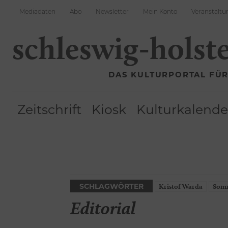
Mediadaten
Abo
Newsletter
Mein Konto
Veranstaltu
schleswig-holst
DAS KULTURPORTAL FÜ
Zeitschrift
Kiosk
Kulturkalende
SCHLAGWÖRTER
Kristof Warda
Somm
Editorial