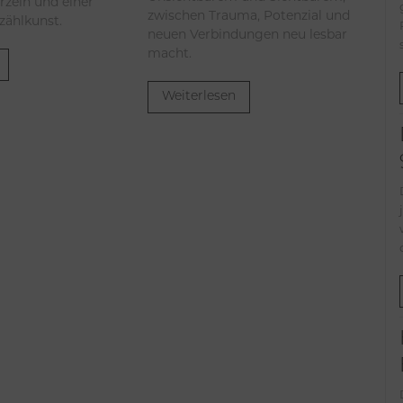
rzeln und einer
zwischen Trauma, Potenzial und
rzählkunst.
neuen Verbindungen neu lesbar
macht.
Weiterlesen
Der Beg