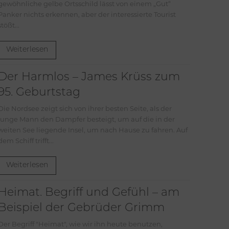
gewöhnliche gelbe Ortsschild lässt von einem „Gut“
Panker nichts erkennen, aber der interessierte Tourist
stößt...
Weiterlesen
Der Harmlos – James Krüss zum
95. Geburtstag
Die Nordsee zeigt sich von ihrer besten Seite, als der
junge Mann den Dampfer besteigt, um auf die in der
weiten See liegende Insel, um nach Hause zu fahren. Auf
dem Schiff trifft...
Weiterlesen
Heimat. Begriff und Gefühl – am
Beispiel der Gebrüder Grimm
riff "Heimat", wie wir ihn heute benutzen,