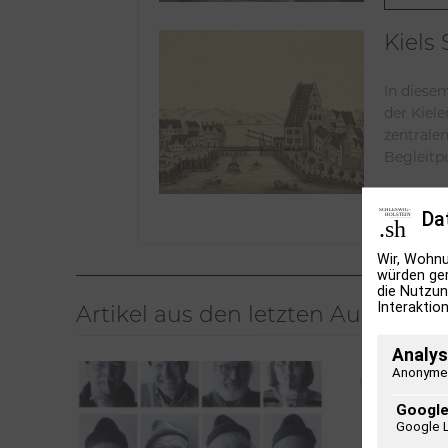
Kiels
In diese
der Kiel
zentralen
Begleitp
Weiter
Da
Wir, Wohnu
würden ger
die Nutzun
Interaktion
Artikel aus den letzten Ausgaben
Analys
Anonyme 
Google
Google 