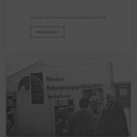
w
i
Vorwort des Vorstands des Bündnis Eine Welt
g
-
Weiterlesen
H
o
l
s
t
e
i
n
M
e
n
g