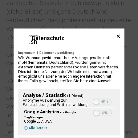
Zahlreiche Beispiele in Schleswig-Holstein
(siehe Bilder) und ganz Deutschland
verdeutlichen, dass professionell aufgestellte
Weltläden erfolgreich geführt werden
Datenschutz
können. Die Anforderungen an das Know-
How, die professionelle Umsetzung und die
Impressum
|
Datenschutzerklärung
Organisationsentwicklung steigen aber
Wir, Wohnungswirtschaft-heute Verlagsgesellschaft
mbH (Firmensitz: Deutschland), würden gerne mit
weiter und erfordern auch eine gute
externen Diensten personenbezogene Daten verarbeiten.
Dies ist für die Nutzung der Website nicht notwendig,
Beratung und Begleitung. Gleichzeitig
ermöglicht uns aber eine noch engere Interaktion mit
Ihnen. Falls gewünscht, treffen Sie bitte eine Auswahl:
können sich Weltläden spezialisieren: Als
Vernetzungsknoten für eine sozial-
Analyse / Statistik
(1 Dienst)
ökologische Transformation, als „Event-
Anonyme Auswertung zur
Fehlerbehebung und Weiterentwicklung
Weltladen“ zur Attraktivitätssteigerung der
Google Analytics
via Google
Innenstadt oder als wichtige Social Media-
TagManager
Google LLC, USA
Stimme könnten sich Weltläden auch
ⓘ Alle Details
jenseits eines professionellen Ladenkonzepts