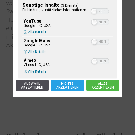
weiterentwickeln. Die veränderten
Sonstige Inhalte
(3 Dienste)
Einbindung zusätzlicher Informationen
Rahmenbedingungen, neue Chancen und
Herausforderungen erfordern gleichzeitig
YouTube
Google LLC, USA
eine gut aufgestellte Beratungslandschaft
ⓘ Alle Details
mit gut vernetzten, kooperierenden
Google Maps
Google LLC, USA
Akteur*innen. Es gibt viel zu tun!
ⓘ Alle Details
Vimeo
Vimeo LLC, USA
ⓘ Alle Details
AUSWAHL
NICHTS
ALLES
AKZEPTIEREN
AKZEPTIEREN
AKZEPTIEREN