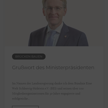
u
e
n
–
3
0
J
a
h
BRÜCKEN BAUEN
r
Grußwort des Ministerpräsidenten
e
B
ü
Im Namen der Landesregierung danke ich dem Bündnis Eine
Welt Schleswig-Holstein e.V. (BEI) und seinen über 100
n
Mitgliedsorganisationen für 30 Jahre engagierte und
d
erfolgreiche...
n