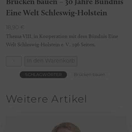
Brücken bauen – 30 Jahre Bündnis
Eine Welt Schleswig-Holstein
18,90
€
Thema VIII, in Kooperation mit dem Bündnis Eine
Welt Schleswig-Holstein e. V.. 196 Seiten.
B
In den Warenkorb
r
SCHLAGWÖRTER
Brücken bauen
ü
c
k
Weitere Artikel
e
n
b
a