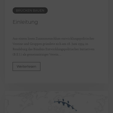
e
BRÜCKEN BAUEN
Einleitung
Aus einem losen Zusammenschluss entwicklungspolitischer
Vereine und Gruppen gründete sich am 18. Juni 1994 in
Rendsburg das Bündnis Entwicklungspolitischer Initiativen
(B.E.I.) als gemeinnütziger Verein....
Weiterlesen