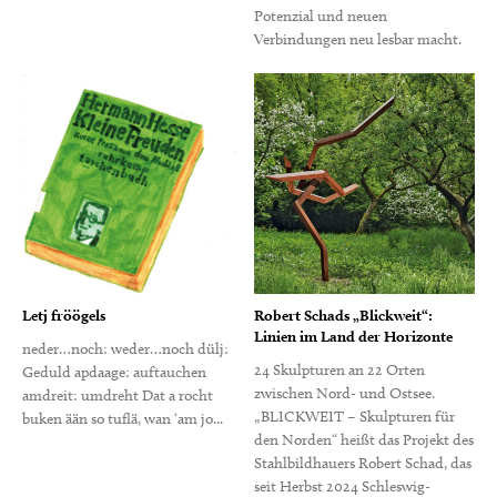
Potenzial und neuen
Verbindungen neu lesbar macht.
Letj fröögels
Robert Schads „Blickweit“:
Linien im Land der Horizonte
neder…noch: weder…noch dülj:
24 Skulpturen an 22 Orten
Geduld apdaage: auftauchen
zwischen Nord- und Ostsee.
amdreit: umdreht Dat a rocht
„BLICKWEIT – Skulpturen für
buken ään so tuflä, wan ‘am jo...
den Norden“ heißt das Projekt des
Stahlbildhauers Robert Schad, das
seit Herbst 2024 Schleswig-