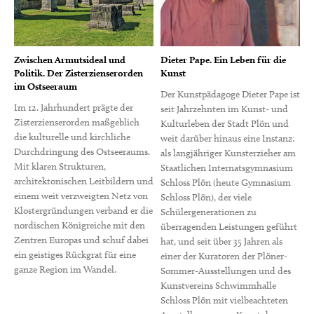
Zwischen Armutsideal und
Dieter Pape. Ein Leben für die
Politik. Der Zisterzienserorden
Kunst
im Ostseeraum
Der Kunstpädagoge Dieter Pape ist
Im 12. Jahrhundert prägte der
seit Jahrzehnten im Kunst- und
Zisterzienserorden maßgeblich
Kulturleben der Stadt Plön und
die kulturelle und kirchliche
weit darüber hinaus eine Instanz:
Durchdringung des Ostseeraums.
als langjähriger Kunsterzieher am
Mit klaren Strukturen,
Staatlichen Internatsgymnasium
architektonischen Leitbildern und
Schloss Plön (heute Gymnasium
einem weit verzweigten Netz von
Schloss Plön), der viele
Klostergründungen verband er die
Schülergenerationen zu
nordischen Königreiche mit den
überragenden Leistungen geführt
Zentren Europas und schuf dabei
hat, und seit über 35 Jahren als
ein geistiges Rückgrat für eine
einer der Kuratoren der Plöner-
ganze Region im Wandel.
Sommer-Ausstellungen und des
Kunstvereins Schwimmhalle
Schloss Plön mit vielbeachteten