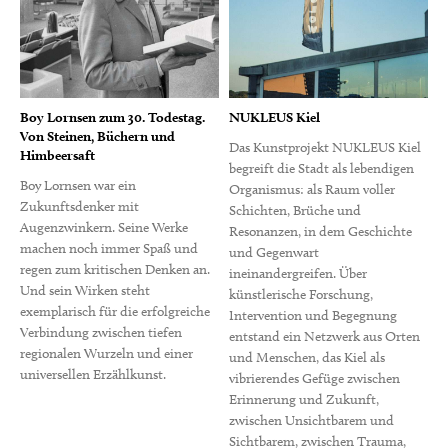
Boy Lornsen zum 30. Todestag.
NUKLEUS Kiel
Von Steinen, Büchern und
Das Kunstprojekt NUKLEUS Kiel
Himbeersaft
begreift die Stadt als lebendigen
Boy Lornsen war ein
Organismus: als Raum voller
Zukunftsdenker mit
Schichten, Brüche und
Augenzwinkern. Seine Werke
Resonanzen, in dem Geschichte
machen noch immer Spaß und
und Gegenwart
regen zum kritischen Denken an.
ineinandergreifen. Über
Und sein Wirken steht
künstlerische Forschung,
exemplarisch für die erfolgreiche
Intervention und Begegnung
Verbindung zwischen tiefen
entstand ein Netzwerk aus Orten
regionalen Wurzeln und einer
und Menschen, das Kiel als
universellen Erzählkunst.
vibrierendes Gefüge zwischen
Erinnerung und Zukunft,
zwischen Unsichtbarem und
Sichtbarem, zwischen Trauma,