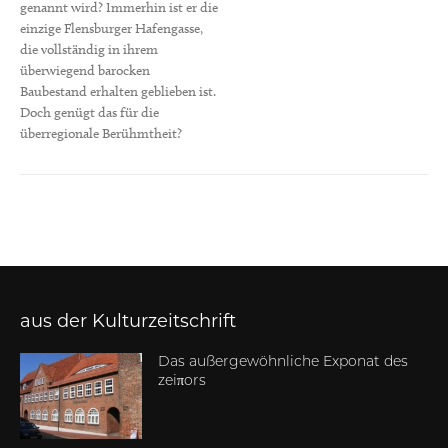
genannt wird? Immerhin ist er die
einzige Flensburger Hafengasse,
die vollständig in ihrem
überwiegend barocken
Baubestand erhalten geblieben ist.
Doch genügt das für die
überregionale Berühmtheit?
aus der Kulturzeitschrift
Das außergewöhnliche Exponat des
zeiπors