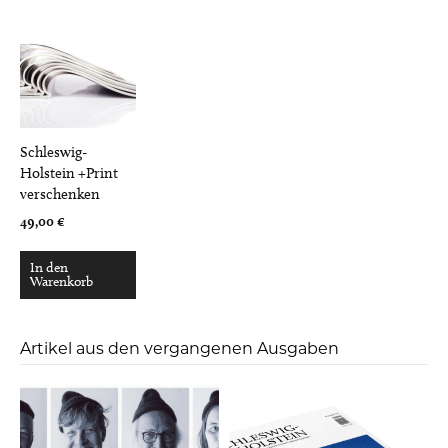
Schleswig-
Holstein +Print
verschenken
49,00
€
In den
Warenkorb
Artikel aus den vergangenen Ausgaben