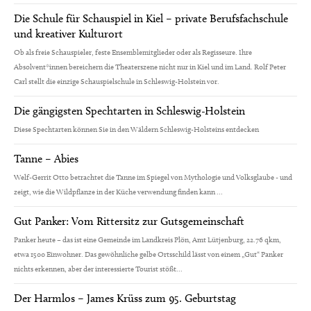
Die Schule für Schauspiel in Kiel – private Berufsfachschule
und kreativer Kulturort
Ob als freie Schauspieler, feste Ensemblemitglieder oder als Regisseure. Ihre
Absolvent*innen bereichern die Theaterszene nicht nur in Kiel und im Land. Rolf Peter
Carl stellt die einzige Schauspielschule in Schleswig-Holstein vor.
Die gängigsten Spechtarten in Schleswig-Holstein
Diese Spechtarten können Sie in den Wäldern Schleswig-Holsteins entdecken
Tanne – Abies
Welf-Gerrit Otto betrachtet die Tanne im Spiegel von Mythologie und Volksglaube - und
zeigt, wie die Wildpflanze in der Küche verwendung finden kann ...
Gut Panker: Vom Rittersitz zur Gutsgemeinschaft
Panker heute – das ist eine Gemeinde im Landkreis Plön, Amt Lütjenburg, 22.76 qkm,
etwa 1500 Einwohner. Das gewöhnliche gelbe Ortsschild lässt von einem „Gut“ Panker
nichts erkennen, aber der interessierte Tourist stößt...
Der Harmlos – James Krüss zum 95. Geburtstag