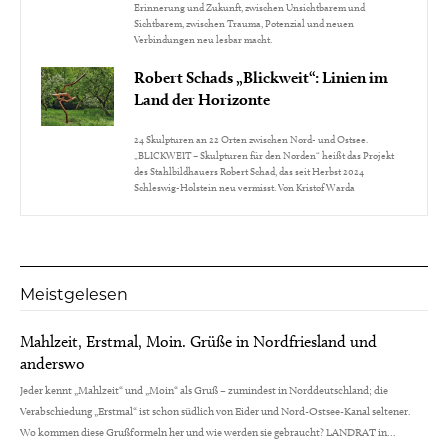
Erinnerung und Zukunft, zwischen Unsichtbarem und
Sichtbarem, zwischen Trauma, Potenzial und neuen
Verbindungen neu lesbar macht.
Robert Schads „Blickweit“: Linien im
Land der Horizonte
24 Skulpturen an 22 Orten zwischen Nord- und Ostsee.
„BLICKWEIT – Skulpturen für den Norden“ heißt das Projekt
des Stahlbildhauers Robert Schad, das seit Herbst 2024
Schleswig-Holstein neu vermisst. Von Kristof Warda
Meistgelesen
Mahlzeit, Erstmal, Moin. Grüße in Nordfriesland und
anderswo
Jeder kennt „Mahlzeit“ und „Moin“ als Gruß – zumindest in Norddeutschland; die
Verabschiedung „Erstmal“ ist schon südlich von Eider und Nord-Ostsee-Kanal seltener.
Wo kommen diese Grußformeln her und wie werden sie gebraucht? LANDRAT in...