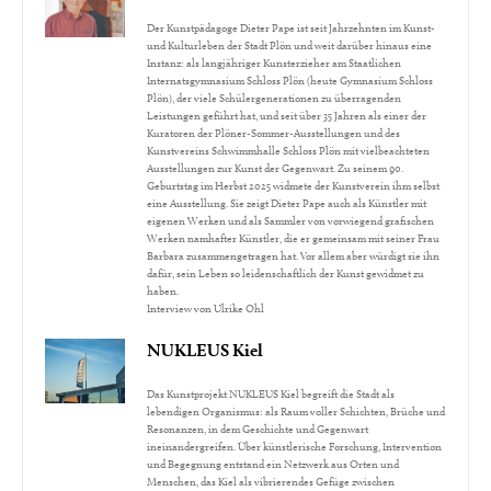
Der Kunstpädagoge Dieter Pape ist seit Jahrzehnten im Kunst-
und Kulturleben der Stadt Plön und weit darüber hinaus eine
Instanz: als langjähriger Kunsterzieher am Staatlichen
Internatsgymnasium Schloss Plön (heute Gymnasium Schloss
Plön), der viele Schülergenerationen zu überragenden
Leistungen geführt hat, und seit über 35 Jahren als einer der
Kuratoren der Plöner-Sommer-Ausstellungen und des
Kunstvereins Schwimmhalle Schloss Plön mit vielbeachteten
Ausstellungen zur Kunst der Gegenwart. Zu seinem 90.
Geburtstag im Herbst 2025 widmete der Kunstverein ihm selbst
eine Ausstellung. Sie zeigt Dieter Pape auch als Künstler mit
eigenen Werken und als Sammler von vorwiegend grafischen
Werken namhafter Künstler, die er gemeinsam mit seiner Frau
Barbara zusammengetragen hat. Vor allem aber würdigt sie ihn
dafür, sein Leben so leidenschaftlich der Kunst gewidmet zu
haben.
Interview von Ulrike Ohl
NUKLEUS Kiel
Das Kunstprojekt NUKLEUS Kiel begreift die Stadt als
lebendigen Organismus: als Raum voller Schichten, Brüche und
Resonanzen, in dem Geschichte und Gegenwart
ineinandergreifen. Über künstlerische Forschung, Intervention
und Begegnung entstand ein Netzwerk aus Orten und
Menschen, das Kiel als vibrierendes Gefüge zwischen