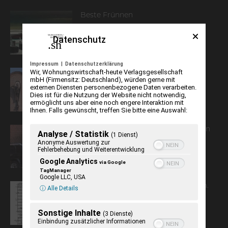
Beste Frünnen
Datenschutz
Impressum
|
Datenschutzerklärung
Wir, Wohnungswirtschaft-heute Verlagsgesellschaft
Die Museen in Husum und Niebüll
mbH (Firmensitz: Deutschland), würden gerne mit
externen Diensten personenbezogene Daten verarbeiten.
Dies ist für die Nutzung der Website nicht notwendig,
ermöglicht uns aber eine noch engere Interaktion mit
Ihnen. Falls gewünscht, treffen Sie bitte eine Auswahl:
Mit Zwangsübersetzungen zurück in
Analyse / Statistik
(1 Dienst)
die Zeit der Konflikte?
Anonyme Auswertung zur
Fehlerbehebung und Weiterentwicklung
Google Analytics
via Google
TagManager
Google LLC, USA
Von Klanggrenzen und Provinzlärm.
ⓘ Alle Details
Der Komponist Gerald Eckert
Sonstige Inhalte
(3 Dienste)
Einbindung zusätzlicher Informationen