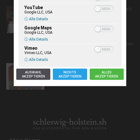
YouTube
Hans Heinrich Hansen: Neun Jahre als
Google LLC, USA
Präsident der Europäischen
ⓘ Alle Details
Minderheiten
Google Maps
Google LLC, USA
ⓘ Alle Details
wild.live.platt – Dichters un Muskanten
Vimeo
op de Wilde Weed
Vimeo LLC, USA
ⓘ Alle Details
Die Vertreibung aus dem Paradies
AUSWAHL
NICHTS
ALLES
AKZEPTIEREN
AKZEPTIEREN
AKZEPTIEREN
schleswig-holstein.sh
DAS KULTURPORTAL FÜR DEN NORDEN