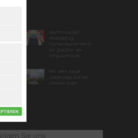
al
Martin Lätzels
ls
Anab[B]log:
Gemeinsame Werte
im Zeitalter der
Singularitäten
Mit dem Kajak
in –
unterwegs auf der
Oberen Eider
e
EPTIEREN
olgen Sie uns