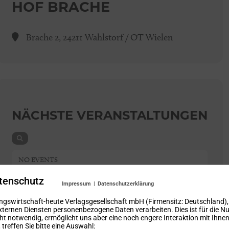
HOF BRACHE
Brache 2, 24211 Wahlstorf / OT Wielen
NÄCHSTE VERANSTALTUNGEN
NO EVENTS
tenschutz
Impressum
|
Datenschutzerklärung
ngswirtschaft-heute Verlagsgesellschaft mbH (Firmensitz: Deutschland)
xternen Diensten personenbezogene Daten verarbeiten. Dies ist für die N
ht notwendig, ermöglicht uns aber eine noch engere Interaktion mit Ihnen.
treffen Sie bitte eine Auswahl: