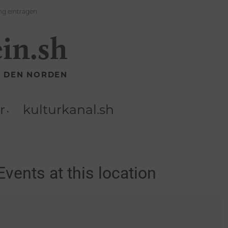
ng eintragen
ein.sh
R DEN NORDEN
r
kulturkanal.sh
Events at this location