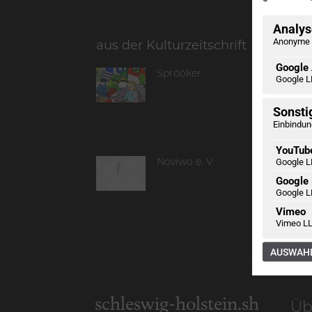
Analyse
Anonyme 
aus der Kulturzeitschrift
Google 
Sprööker
Google L
Sonsti
Einbindun
YouTub
Google L
Noviwo e. V.
Google
Google L
Vimeo
Vimeo LL
AUSWAHL
schleswig-holstein.sh
Üb