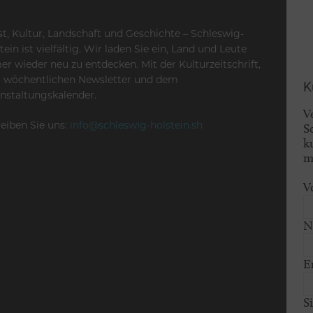
t, Kultur, Landschaft und Geschichte – Schleswig-
tein ist vielfältig. Wir laden Sie ein, Land und Leute
r wieder neu zu entdecken. Mit der Kulturzeitschrift,
 wöchentlichen Newsletter und dem
K
nstaltungskalender.
V
eiben Sie uns:
info@schleswig-holstein.sh
S
k
m
V
N
E
S