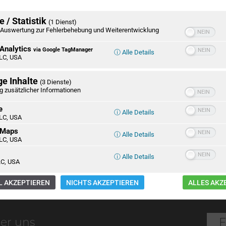
 / Statistik
(1 Dienst)
Auswertung zur Fehlerbehebung und Weiterentwicklung
Analytics
via Google TagManager
ⓘ Alle Details
Schleswig-Holstein
Wir brauchen Re
LC, USA
zwei 2016
life. Martin Lätze
Ana[B]log
ge Inhalte
(3 Dienste)
g zusätzlicher Informationen
e
ⓘ Alle Details
LC, USA
Richtig was los im
Bahnhöfe in
Horst. Stiftung
Schleswig-Holste
 Maps
ⓘ Alle Details
Naturschutz im
Potenziale und
LC, USA
Seeadler-Babyglück
Strategien für di
Zukunft
ⓘ Alle Details
C, USA
 AKZEPTIEREN
NICHTS AKZEPTIEREN
ALLES AKZ
er uns
F