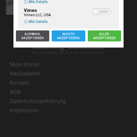
ⓘ Alle Details
Vimeo
Vimeo LLC, USA
ⓘ Alle Details
AUSWAHL
NICHTS
ALLES
AKZEPTIEREN
AKZEPTIEREN
AKZEPTIEREN
schleswig-holstein.sh
DAS KULTURPORTAL FÜR DEN NORDEN
Mein Konto
Mediadaten
Kontakt
AGB
Datenschutzerklärung
Impressum