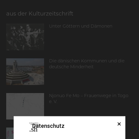
aus der Kulturzeitschrift
Unter Göttern und Dämonen
Die dänischen Kommunen und die
deutsche Minderheit
Njonuo Fe Mo – Frauenwege in Togo
e. V.
Datenschutz
Schleswig-Holstein vier 2019