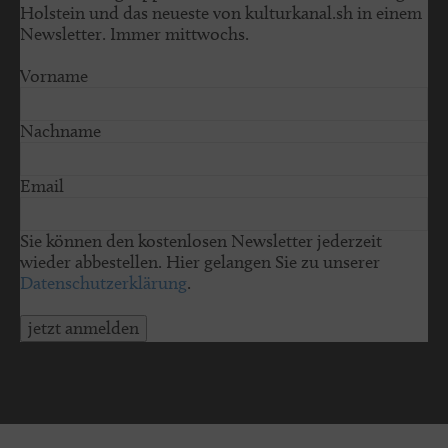
Holstein und das neueste von kulturkanal.sh in einem
Newsletter. Immer mittwochs.
Vorname
Nachname
Email
Sie können den kostenlosen Newsletter jederzeit
wieder abbestellen. Hier gelangen Sie zu unserer
Datenschutzerklärung
.
jetzt anmelden
© 2026 schleswig-holstein.sh