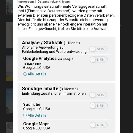
Impressum
|
Datenschutzerklärung
Wir, Wohnungswirtschaft-heute Verlagsgesellschaft
mbH (Firmensitz: Deutschland), würden gerne mit
externen Diensten personenbezogene Daten verarbeiten.
Dies ist für die Nutzung der Website nicht notwendig,
ermöglicht uns aber eine noch engere Interaktion mit
Die Sylter Novelle – Ein vergessenes
Ihnen. Falls gewünscht, treffen Sie bitte eine Auswahl:
Fragment von Theodor Storm
Analyse / Statistik
(1 Dienst)
Anonyme Auswertung zur
Fehlerbehebung und Weiterentwicklung
Google Analytics
As de Künstler in Möltenort un
via Google
Barsbek in’e Natur tohuus weern
TagManager
Google LLC, USA
ⓘ Alle Details
Sonstige Inhalte
(3 Dienste)
NUKLEUS Kiel
Einbindung zusätzlicher Informationen
YouTube
Google LLC, USA
ⓘ Alle Details
Google Maps
Steinzeitpark Dithmarschen in
Google LLC, USA
Albersdorf