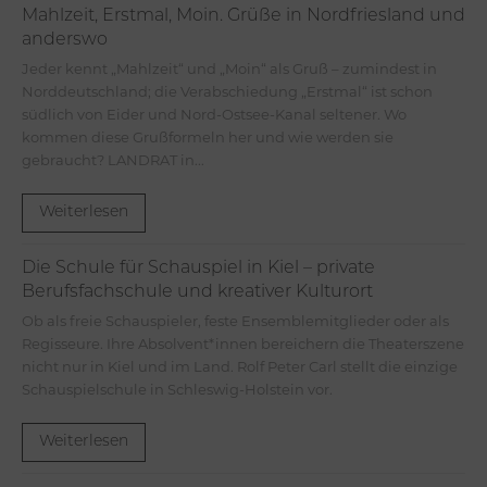
Mahlzeit, Erstmal, Moin. Grüße in Nordfriesland und
anderswo
Jeder kennt „Mahlzeit“ und „Moin“ als Gruß – zumindest in
Norddeutschland; die Verabschiedung „Erstmal“ ist schon
südlich von Eider und Nord-Ostsee-Kanal seltener. Wo
kommen diese Grußformeln her und wie werden sie
gebraucht? LANDRAT in...
Weiterlesen
Die Schule für Schauspiel in Kiel – private
Berufsfachschule und kreativer Kulturort
Ob als freie Schauspieler, feste Ensemblemitglieder oder als
Regisseure. Ihre Absolvent*innen bereichern die Theaterszene
nicht nur in Kiel und im Land. Rolf Peter Carl stellt die einzige
Schauspielschule in Schleswig-Holstein vor.
Weiterlesen