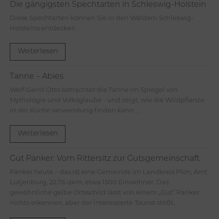
Die gängigsten Spechtarten in Schleswig-Holstein
Diese Spechtarten können Sie in den Wäldern Schleswig-
Holsteins entdecken
Weiterlesen
Tanne – Abies
Welf-Gerrit Otto betrachtet die Tanne im Spiegel von
Mythologie und Volksglaube - und zeigt, wie die Wildpflanze
in der Küche verwendung finden kann ...
Weiterlesen
Gut Panker: Vom Rittersitz zur Gutsgemeinschaft
Panker heute – das ist eine Gemeinde im Landkreis Plön, Amt
Lütjenburg, 22.76 qkm, etwa 1500 Einwohner. Das
gewöhnliche gelbe Ortsschild lässt von einem „Gut“ Panker
nichts erkennen, aber der interessierte Tourist stößt...