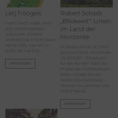
Letj fröögels
Robert Schads
„Blickweit“: Linien
neder…noch: weder…noch
dülj: Geduld apdaage:
im Land der
auftauchen amdreit:
Horizonte
umdreht Dat a rocht buken
ään so tuflä, wan ‘am jo
24 Skulpturen an 22 Orten
brükt, det haa ik jo...
zwischen Nord- und Ostsee.
„BLICKWEIT – Skulpturen
für den Norden“ heißt das
Weiterlesen
Projekt des Stahlbildhauers
Robert Schad, das seit
Herbst 2024 Schleswig-
Holstein neu vermisst. Von
Kristof Warda
Weiterlesen