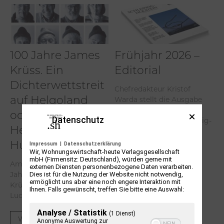
100 Jahre James
Frühjahr 2026 –
Krüss. Ein
Editorial
Dichterwettstreit
Chefredakteur Kristof
Warda stellt die Ausgabe
auf Helgoland
Frühjahr 2026 der
oder Sieben
Datenschutz
Kulturzeitschrift Schleswig-
Helgas auf der
Holstein vor.
Hummerklippe
Impressum
|
Datenschutzerklärung
Wir, Wohnungswirtschaft-heute Verlagsgesellschaft
Weiterlesen
mbH (Firmensitz: Deutschland), würden gerne mit
Am 31. Mai 2026 wäre er 100
externen Diensten personenbezogene Daten verarbeiten.
Jahre alt geworden. James
Dies ist für die Nutzung der Website nicht notwendig,
ermöglicht uns aber eine noch engere Interaktion mit
Krüss. Sohn des Elektrikers
Ihnen. Falls gewünscht, treffen Sie bitte eine Auswahl:
Ludwig Krüss und der...
Analyse / Statistik
(1 Dienst)
Weiterlesen
Anonyme Auswertung zur