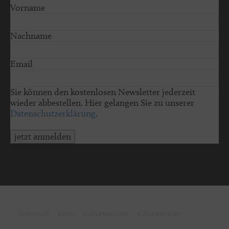
Vorname
Nachname
Email
Sie können den kostenlosen Newsletter jederzeit
wieder abbestellen. Hier gelangen Sie zu unserer
Datenschutzerklärung
.
jetzt anmelden
© 2026 schleswig-holstein.sh
Zeitschrift
Kiosk
Kulturkalender
kulturkanal.sh