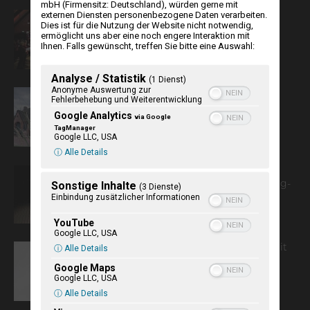
mbH (Firmensitz: Deutschland), würden gerne mit
externen Diensten personenbezogene Daten verarbeiten.
Die deutsche Minderheit und die
Dies ist für die Nutzung der Website nicht notwendig,
grenzüberschreitende Kulturarbeit
ermöglicht uns aber eine noch engere Interaktion mit
Ihnen. Falls gewünscht, treffen Sie bitte eine Auswahl:
Analyse / Statistik
(1 Dienst)
Anonyme Auswertung zur
Auf eine Tasse Kaffee mit Claus
Fehlerbehebung und Weiterentwicklung
Heitmann im Museum Landschaft
Google Analytics
via Google
Eiderstedt
TagManager
Google LLC, USA
ⓘ Alle Details
Peter Grisebach beendet seine
Sonstige Inhalte
zehnjährige Intendanz am Schleswig-
(3 Dienste)
Einbindung zusätzlicher Informationen
Holsteinischen Landestheater
YouTube
Google LLC, USA
ⓘ Alle Details
Kontakt zu Deutschland halten – mit
Jugendherbergen
Google Maps
Google LLC, USA
ⓘ Alle Details