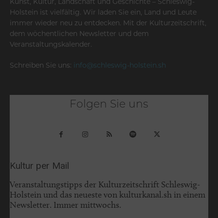
Kunst, Kultur, Landschaft und Geschichte – Schleswig-
Holstein ist vielfältig. Wir laden Sie ein, Land und Leute
immer wieder neu zu entdecken. Mit der Kulturzeitschrift,
dem wöchentlichen Newsletter und dem
Veranstaltungskalender.
Schreiben Sie uns:
info@schleswig-holstein.sh
Folgen Sie uns
Kultur per Mail
Veranstaltungstipps der Kulturzeitschrift Schleswig-
Holstein und das neueste von kulturkanal.sh in einem
Newsletter. Immer mittwochs.