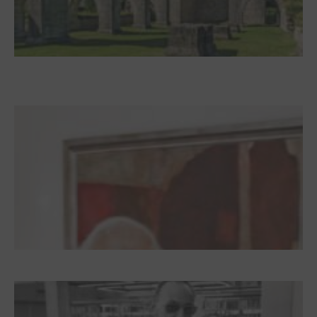
Zwischen Armutsideal und Politik. Der
Zisterzienserorden im Ostseeraum
Dieter Pape. Ein Leben für die Kunst