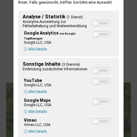
NUKLEUS Kiel
Ihnen. Falls gewünscht, treffen Sie bitte eine Auswahl:
Analyse / Statistik
(1 Dienst)
Anonyme Auswertung zur
Fehlerbehebung und Weiterentwicklung
Google Analytics
via Google
TagManager
Google LLC, USA
ⓘ Alle Details
Sonstige Inhalte
(3 Dienste)
Einbindung zusätzlicher Informationen
Letj fröögels
YouTube
Google LLC, USA
ⓘ Alle Details
Google Maps
Google LLC, USA
ⓘ Alle Details
Vimeo
Vimeo LLC, USA
ⓘ Alle Details