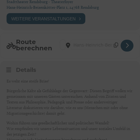
Stadttheater Rendsburg - Theaterfoyer
Hans-Heinrich-Beisenkötter-Platz 1, 24768 Rendsburg
WEITERE VERANSTALTUNGEN
Route
Address - IM DIALOG [i8r1TQTnI]
Destination Address - IM DIALOG [6
berechnen
Details
Es weht eine steife Brise!
Bürgerliche Kälte als Gefühlslage der Gegenwart: Diesen Begriff wollen wir
gemeinsam mit unseren Gästen untersuchen. Anhand von Zitaten und
Texten aus Philosophie, Pädagogik und Presse oder anderweitiger
Literatur diskutieren wir darüber, wie es uns (Menschen mit oder ohne
Migrationsgeschichte) damit geht.
Wohin führen uns gesellschaftlicher und politischer Wandel?
Wie empfinden wir unsere Lebenssituation und unser soziales Umfeld in
der jetzigen Zeit?
Müssen wir jede Veränderungen hinnehmen und aushalten?