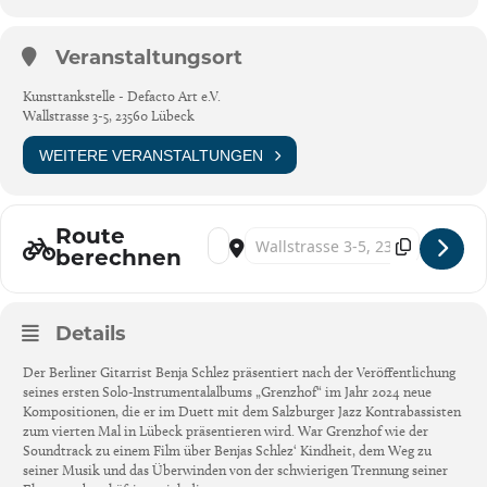
Veranstaltungsort
Kunsttankstelle - Defacto Art e.V.
Wallstrasse 3-5, 23560 Lübeck
WEITERE VERANSTALTUNGEN
Route
Address - “ Nach Grenzhof kommt New York
Destination Address - “ Nach Grenzho
berechnen
Details
Der Berliner Gitarrist Benja Schlez präsentiert nach der Veröffentlichung
seines ersten Solo-Instrumentalalbums „Grenzhof“ im Jahr 2024 neue
Kompositionen, die er im Duett mit dem Salzburger Jazz Kontrabassisten
zum vierten Mal in Lübeck präsentieren wird. War Grenzhof wie der
Soundtrack zu einem Film über Benjas Schlez‘ Kindheit, dem Weg zu
seiner Musik und das Überwinden von der schwierigen Trennung seiner