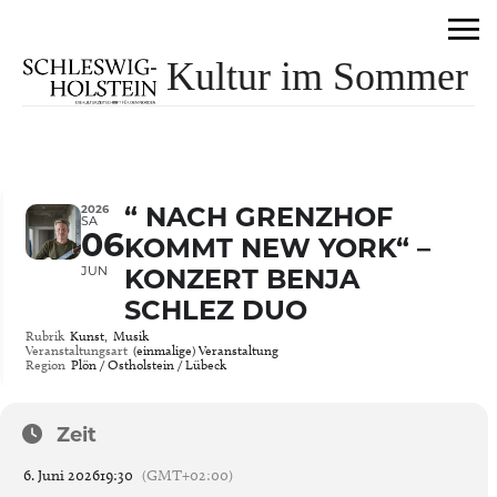
Kultur im Sommer
2026
“ NACH GRENZHOF
SA
06
KOMMT NEW YORK“ –
JUN
KONZERT BENJA
SCHLEZ DUO
Rubrik
Kunst,
Musik
Veranstaltungsart
(einmalige) Veranstaltung
Region
Plön / Ostholstein / Lübeck
Zeit
6. Juni 2026
19:30
(GMT+02:00)