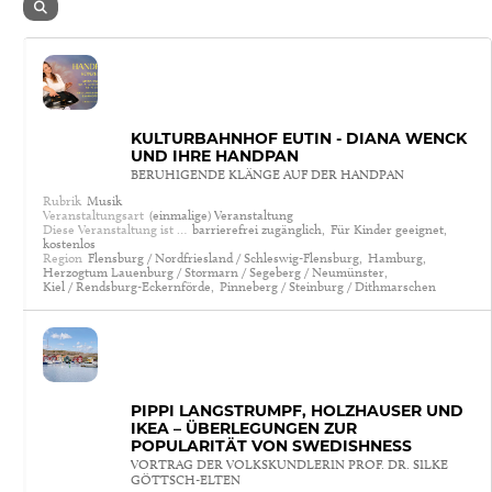
KULTURBAHNHOF EUTIN - DIANA WENCK
UND IHRE HANDPAN
BERUHIGENDE KLÄNGE AUF DER HANDPAN
Rubrik
Musik
Veranstaltungsart
(einmalige) Veranstaltung
Diese Veranstaltung ist …
barrierefrei zugänglich,
Für Kinder geeignet,
kostenlos
Region
Flensburg / Nordfriesland / Schleswig-Flensburg,
Hamburg,
Herzogtum Lauenburg / Stormarn / Segeberg / Neumünster,
Kiel / Rendsburg-Eckernförde,
Pinneberg / Steinburg / Dithmarschen
PIPPI LANGSTRUMPF, HOLZHÄUSER UND
IKEA – ÜBERLEGUNGEN ZUR
POPULARITÄT VON SWEDISHNESS
VORTRAG DER VOLKSKUNDLERIN PROF. DR. SILKE
GÖTTSCH-ELTEN