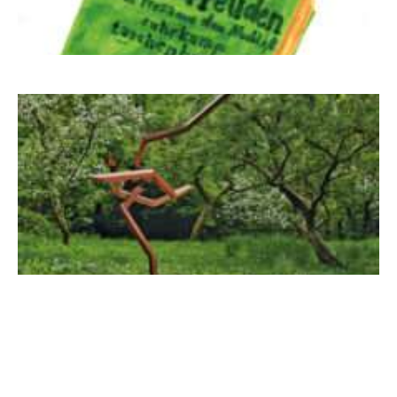
Letj fröögels
Robert Schads „Blickweit“: Linien im Land
der Horizonte