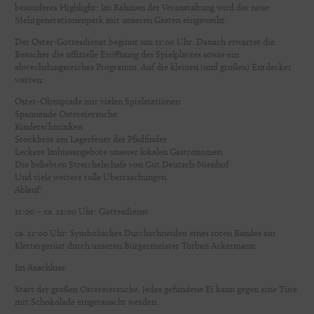
besonderes Highlight: Im Rahmen der Veranstaltung wird der neue
Mehrgenerationenpark mit unseren Gästen eingeweiht.
Der Oster-Gottesdienst beginnt um 11:00 Uhr. Danach erwartet die
Besucher die offizielle Eröffnung des Spielplatzes sowie ein
abwechslungsreiches Programm. Auf die kleinen (und großen) Entdecker
warten:
Oster-Olympiade mit vielen Spielstationen
Spannende Ostereiersuche
Kinderschminken
Stockbrot am Lagerfeuer der Pfadfinder
Leckere Imbissangebote unserer lokalen Gastronomen
Die beliebten Streichelschafe von Gut Deutsch-Nienhof
Und viele weitere tolle Überraschungen
Ablauf:
11:00 – ca. 12:00 Uhr: Gottesdienst
ca. 12:00 Uhr: Symbolisches Durchschneiden eines roten Bandes am
Klettergerüst durch unseren Bürgermeister Torben Ackermann
Im Anschluss:
Start der großen Ostereiersuche. Jedes gefundene Ei kann gegen eine Tüte
mit Schokolade eingetauscht werden.