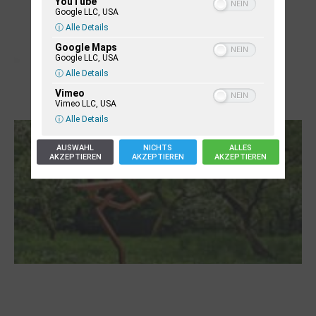
YouTube
Google LLC, USA
ⓘ Alle Details
Google Maps
Google LLC, USA
ⓘ Alle Details
Vimeo
Vimeo LLC, USA
Letj fröögels
ⓘ Alle Details
AUSWAHL
NICHTS
ALLES
AKZEPTIEREN
AKZEPTIEREN
AKZEPTIEREN
Robert Schads „Blickweit“: Linien im Land
der Horizonte