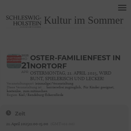
Kultur im Sommer
2025
OSTER-FAMILIENFEST IN
MO
21
NORTORF
APR
OSTERMONTAG, 21. APRIL 2025, WIRD
BUNT, SPIELERISCH UND LECKER!
Veranstaltungsart
(einmalige) Veranstaltung
Diese Veranstaltung ist …
barrierefrei zugänglich,
Für Kinder geeignet,
kostenlos,
zum mitmachen
Region
Kiel / Rendsburg-Eckernförde
Zeit
21. April 2025
11:00
-
15:00
(GMT+02:00)