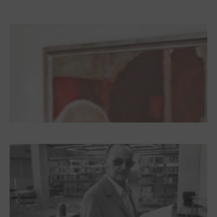
Zwischen Armutsideal und Politik. Der
Zisterzienserorden im Ostseeraum
Dieter Pape. Ein Leben für die Kunst