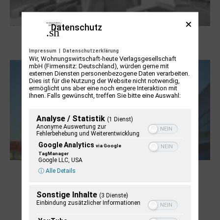
Datenschutz
Boy Lornsen zum 30. Todestag. Von
Steinen, Büchern und Himbeersaft
Impressum
|
Datenschutzerklärung
Wir, Wohnungswirtschaft-heute Verlagsgesellschaft
mbH (Firmensitz: Deutschland), würden gerne mit
externen Diensten personenbezogene Daten verarbeiten.
Dies ist für die Nutzung der Website nicht notwendig,
ermöglicht uns aber eine noch engere Interaktion mit
Ihnen. Falls gewünscht, treffen Sie bitte eine Auswahl:
Analyse / Statistik
(1 Dienst)
Anonyme Auswertung zur
Fehlerbehebung und Weiterentwicklung
Google Analytics
via Google
TagManager
Google LLC, USA
NUKLEUS Kiel
ⓘ Alle Details
Sonstige Inhalte
(3 Dienste)
Einbindung zusätzlicher Informationen