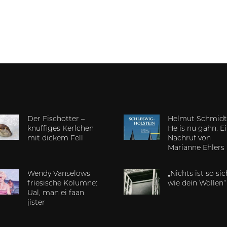
Der Fischotter –
Helmut Schmidt
knuffiges Kerlchen
He is nu gahn. E
mit dickem Fell
Nachruf von
Marianne Ehlers
Wendy Vanselows
„Nichts ist so si
friesische Kolumne:
wie dein Wollen“
Ual, man ei faan
jister