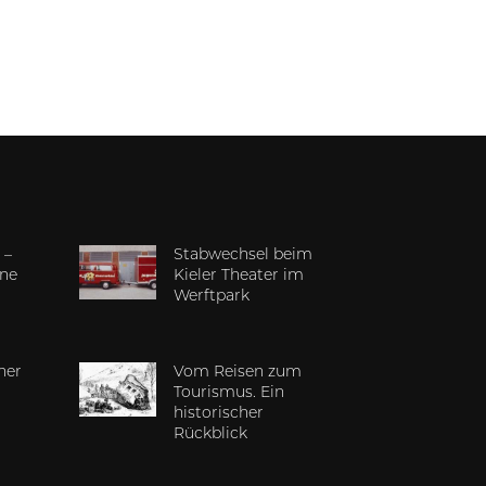
 –
Stabwechsel beim
ine
Kieler Theater im
Werftpark
cher
Vom Reisen zum
Tourismus. Ein
historischer
Rückblick