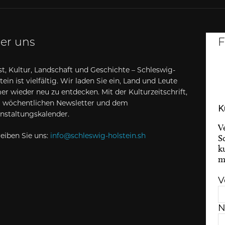
er uns
F
t, Kultur, Landschaft und Geschichte – Schleswig-
tein ist vielfältig. Wir laden Sie ein, Land und Leute
r wieder neu zu entdecken. Mit der Kulturzeitschrift,
 wöchentlichen Newsletter und dem
K
nstaltungskalender.
V
eiben Sie uns:
info@schleswig-holstein.sh
S
k
m
V
N