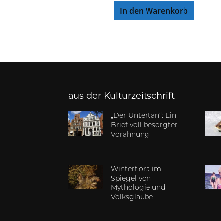
In den Warenkorb
aus der Kulturzeitschrift
„Der Untertan“: Ein
Brief voll besorgter
Vorahnung
Winterflora im
Spiegel von
Mythologie und
Volksglaube