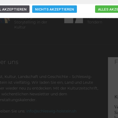
 AKZEPTIEREN
NICHTS AKZEPTIEREN
ALLES AKZ
Martin Lätzels
Die Ludwig-
Ana[B]log:
Andresen-Schule
Storytelling in der
Tondern
Kultur
er uns
F
t, Kultur, Landschaft und Geschichte – Schleswig-
tein ist vielfältig. Wir laden Sie ein, Land und Leute
r wieder neu zu entdecken. Mit der Kulturzeitschrift,
 wöchentlichen Newsletter und dem
K
nstaltungskalender.
V
eiben Sie uns:
info@schleswig-holstein.sh
S
k