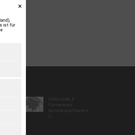
and),
 ist für
re
er
Oikocredit //
Förderkreis
Norddeutschland e.
V.