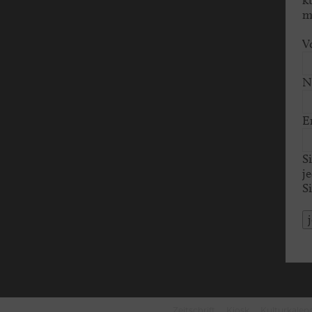
m
V
N
E
S
j
S
Zeitschrift
Kiosk
Kulturkalen