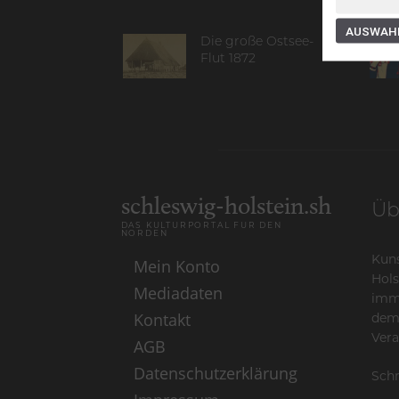
AUSWAHL
Die große Ostsee-
Flut 1872
schleswig-holstein.sh
Üb
DAS KULTURPORTAL FÜR DEN
NORDEN
Kuns
Mein Konto
Hols
Mediadaten
imme
Kontakt
dem
Vera
AGB
Datenschutzerklärung
Schr