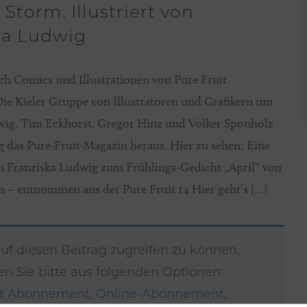
Storm. Illustriert von
ka Ludwig
h Comics und Illustrationen von Pure Fruit
Die Kieler Gruppe von Illustratoren und Grafikern um
wig, Tim Eckhorst, Gregor Hinz und Volker Sponholz
g das Pure-Fruit-Magazin heraus. Hier zu sehen: Eine
on Franziska Ludwig zum Frühlings-Gedicht „April“ von
 – entnommen aus der Pure Fruit 14 Hier geht’s […]
f diesen Beitrag zugreifen zu können,
n Sie bitte aus folgenden Optionen:
nt Abonnement
,
Online-Abonnement
,