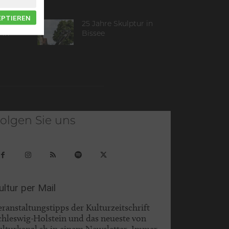
EPTIEREN
25 Jahre Skulptur in
 in
Bissee
olgen Sie uns
ultur per Mail
eranstaltungstipps der Kulturzeitschrift
chleswig-Holstein und das neueste von
ulturkanal.sh in einem Newsletter. Immer