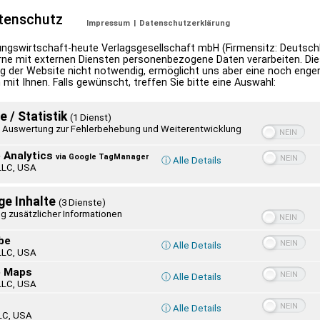
ne-Abonnement
or
Online-Tageszugang
.
tenschutz
Impressum
|
Datenschutzerklärung
ngswirtschaft-heute Verlagsgesellschaft mbH (Firmensitz: Deutschl
ne mit externen Diensten personenbezogene Daten verarbeiten. Dies
g der Website nicht notwendig, ermöglicht uns aber eine noch enge
 mit Ihnen. Falls gewünscht, treffen Sie bitte eine Auswahl:
e / Statistik
(1 Dienst)
Auswertung zur Fehlerbehebung und Weiterentwicklung
 Analytics
via Google TagManager
ⓘ Alle Details
LLC, USA
ge Inhalte
(3 Dienste)
g zusätzlicher Informationen
Wilhelm Lehmann –
„… die Sprache d
be
ⓘ Alle Details
Ein Dichter in
Poesie.“
LLC, USA
Schleswig-Holstein
e Maps
ⓘ Alle Details
LLC, USA
ⓘ Alle Details
LC, USA