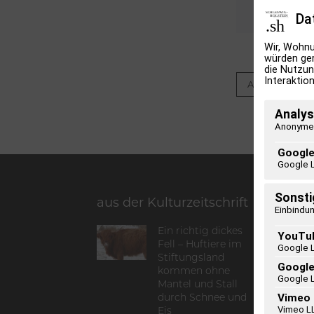
Onli
Da
Wir, Wohnu
würden ger
die Nutzun
Interaktion
Artikel lesen
Analys
Anonyme 
Google
Google 
Sonsti
aus der Kulturzeitschrift
Einbindun
Ein richtig dickes
YouTu
Fell – Huftiere im
Google 
Stiftungsland
Googl
kommen ohne
Google 
Mantel und Stall
Vimeo
durch Schnee und
Vimeo L
Eis