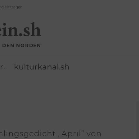
ng eintragen
ein.sh
R DEN NORDEN
r
kulturkanal.sh
lingsgedicht „April“ von