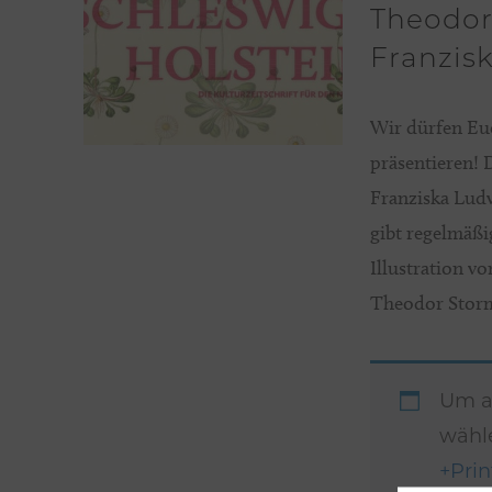
Theodor 
Franzis
Wir dürfen Euc
präsentieren! 
Franziska Lud
gibt regelmäßi
Illustration v
Theodor Storm
Um au
wähle
+Pri