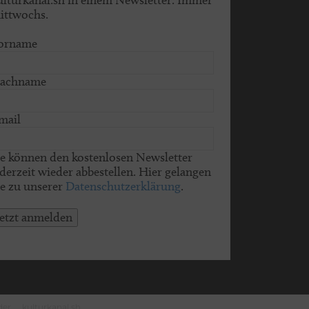
ittwochs.
orname
achname
mail
ie können den kostenlosen Newsletter
ederzeit wieder abbestellen. Hier gelangen
ie zu unserer
Datenschutzerklärung
.
jetzt anmelden
der
kulturkanal.sh