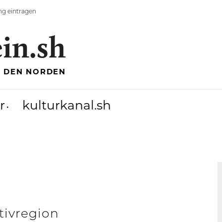
ng eintragen
ein.sh
R DEN NORDEN
r
kulturkanal.sh
tivregion