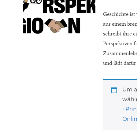
Geschichte ist
aus einem bre
schreibt ihre 
Perspektiven f
Zusammenleben
und lädt dafü
Um au
wähle
+Pri
Onli