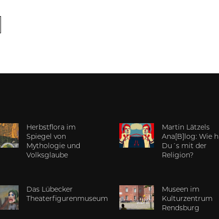
Herbstflora im
Martin Lätzels
Spiegel von
Ana[B]log: Wie h
Mythologie und
Du´s mit der
Volksglaube
Religion?
Das Lübecker
Museen im
Theaterfigurenmuseum
Kulturzentrum
Rendsburg