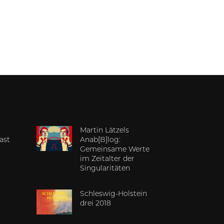
Martin Lätzels
ast
Anab[B]log:
Gemeinsame Werte
im Zeitalter der
Singularitäten
Schleswig-Holstein
drei 2018