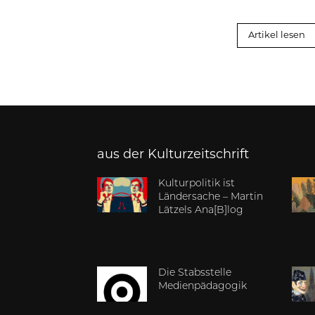
Artikel lesen
aus der Kulturzeitschrift
Kulturpolitik ist
Ländersache – Martin
Lätzels Ana[B]log
Die Stabsstelle
Medienpädagogik