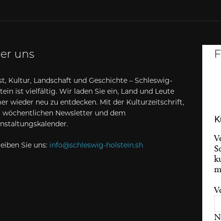
er uns
F
t, Kultur, Landschaft und Geschichte – Schleswig-
tein ist vielfältig. Wir laden Sie ein, Land und Leute
r wieder neu zu entdecken. Mit der Kulturzeitschrift,
 wöchentlichen Newsletter und dem
K
nstaltungskalender.
V
eiben Sie uns:
info@schleswig-holstein.sh
S
k
m
V
N