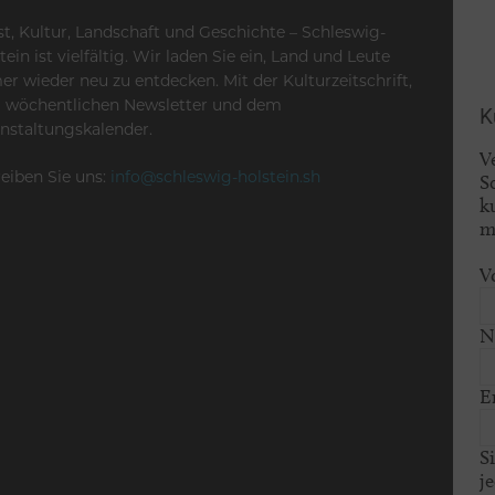
t, Kultur, Landschaft und Geschichte – Schleswig-
tein ist vielfältig. Wir laden Sie ein, Land und Leute
r wieder neu zu entdecken. Mit der Kulturzeitschrift,
 wöchentlichen Newsletter und dem
K
nstaltungskalender.
V
eiben Sie uns:
info@schleswig-holstein.sh
S
k
m
V
N
E
S
j