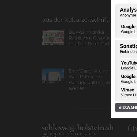
Analyse
Anonyme 
aus der Kulturzeitschrift
Google 
Google L
BBK-SH: Monika
Rathlev im Gespräch
mit Rolf-Peter Carl
Sonsti
Einbindun
YouTub
Google L
Eine Wand ist eine
Google
Wand? Kreative
Google L
Wandgestaltung im
Norden
Vimeo
Vimeo LL
AUSWAHL
schleswig-holstein.sh
Üb
DAS KULTURPORTAL FÜR DEN
NORDEN