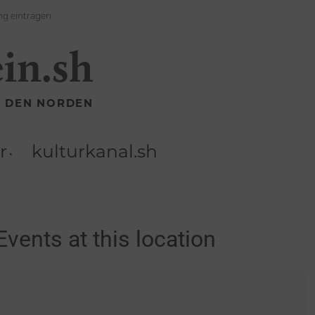
ng eintragen
ein.sh
R DEN NORDEN
r
kulturkanal.sh
Events at this location