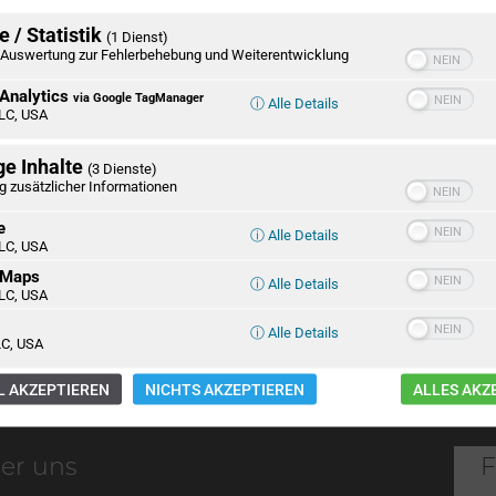
 / Statistik
(1 Dienst)
Auswertung zur Fehlerbehebung und Weiterentwicklung
Analytics
via Google TagManager
ⓘ Alle Details
LC, USA
Eutin und „Der
Bahnhöfe in
Freischütz“
Schleswig-Holste
Potenziale und
ge Inhalte
(3 Dienste)
Strategien für di
g zusätzlicher Informationen
Zukunft
e
ⓘ Alle Details
LC, USA
Oikocredit //
Wir brauchen Re
 Maps
Förderkreis
life. Martin Lätze
ⓘ Alle Details
LC, USA
Norddeutschland e.
Ana[B]log
V.
ⓘ Alle Details
C, USA
 AKZEPTIEREN
NICHTS AKZEPTIEREN
ALLES AKZ
er uns
F