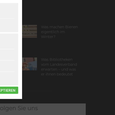
Was machen Bienen
in –
eigentlich im
Winter?
e
al
Was Bibliotheken
ls
vom Landesverband
erwarten – und was
er ihnen bedeutet
EPTIEREN
olgen Sie uns