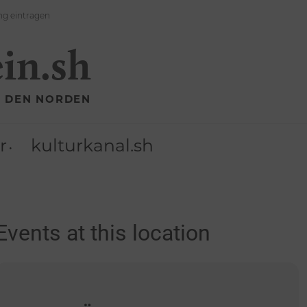
ng eintragen
ein.sh
R DEN NORDEN
r
kulturkanal.sh
Events at this location