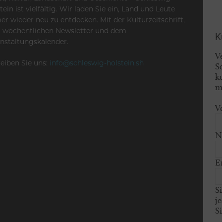
tein ist vielfältig. Wir laden Sie ein, Land und Leute
r wieder neu zu entdecken. Mit der Kulturzeitschrift,
 wöchentlichen Newsletter und dem
K
nstaltungskalender.
V
eiben Sie uns:
info@schleswig-holstein.sh
S
k
m
V
N
E
S
j
S