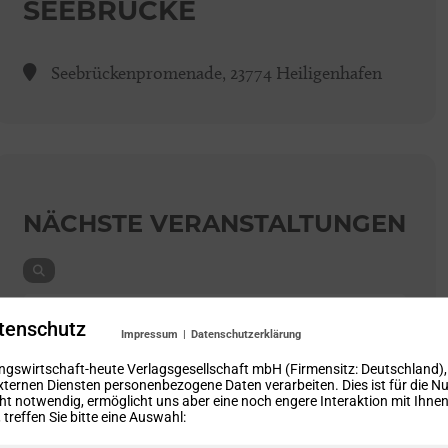
SEEBRÜCKE
Seebrückenpromenade, 23774 Heiligenhafen
NÄCHSTE VERANSTALTUNGEN
NO EVENTS
tenschutz
Impressum
|
Datenschutzerklärung
ngswirtschaft-heute Verlagsgesellschaft mbH (Firmensitz: Deutschland)
xternen Diensten personenbezogene Daten verarbeiten. Dies ist für die N
ht notwendig, ermöglicht uns aber eine noch engere Interaktion mit Ihnen.
treffen Sie bitte eine Auswahl: