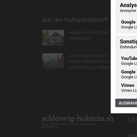
Analyse
Anonyme 
aus der Kulturzeitschrift
Google 
Google L
Museum Kunst der
Westküste
Sonsti
Einbindun
„Man muss es sich
YouTub
heute leisten können,
Google L
nachhaltig zu leben“
Google
Google L
Vimeo
Vimeo LL
AUSWAHL
schleswig-holstein.sh
Üb
DAS KULTURPORTAL FÜR DEN
NORDEN
Kuns