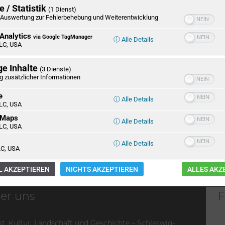
 / Statistik
(1 Dienst)
Auswertung zur Fehlerbehebung und Weiterentwicklung
Analytics
via Google TagManager
ⓘ Alle Details
LC, USA
Der Erzväteraltar von
Nadine Kles: Arti
St. Nikolai in Kiel
Residence
ge Inhalte
(3 Dienste)
g zusätzlicher Informationen
Büsum: Mit dem
Christian Peter
e
ⓘ Alle Details
Weltnaturerbe vor
Hansen: Der
LC, USA
der Tür den
Begründer des
 Maps
Tourismus von
Mythos Sylt
ⓘ Alle Details
LC, USA
morgen gestalten
ⓘ Alle Details
C, USA
 AKZEPTIEREN
NICHTS AKZEPTIEREN
ALLES AKZ
er uns
F
t, Kultur, Landschaft und Geschichte – Schleswig-