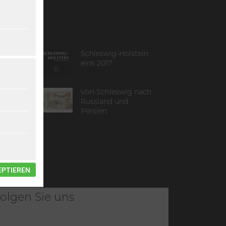
st in
Schleswig-Holstein
eins 2017
Von Schleswig nach
Russland und
Persien
EPTIEREN
olgen Sie uns