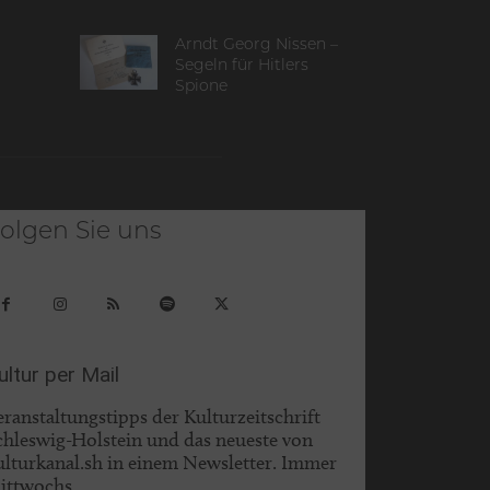
Arndt Georg Nissen –
Segeln für Hitlers
Spione
olgen Sie uns
ultur per Mail
eranstaltungstipps der Kulturzeitschrift
chleswig-Holstein und das neueste von
ulturkanal.sh in einem Newsletter. Immer
ittwochs.