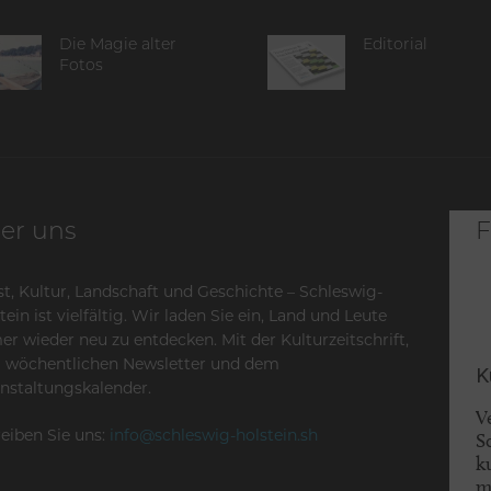
Die Magie alter
Editorial
Fotos
er uns
F
t, Kultur, Landschaft und Geschichte – Schleswig-
tein ist vielfältig. Wir laden Sie ein, Land und Leute
r wieder neu zu entdecken. Mit der Kulturzeitschrift,
 wöchentlichen Newsletter und dem
K
nstaltungskalender.
V
eiben Sie uns:
info@schleswig-holstein.sh
S
k
m