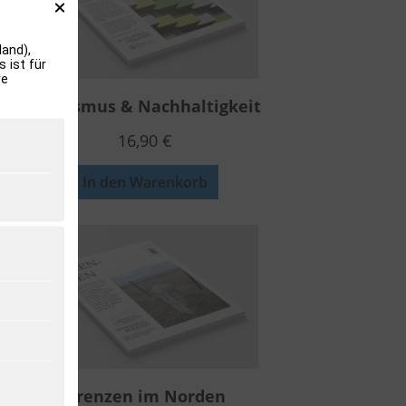
and),
 ist für
re
Tourismus & Nachhaltigkeit
16,90
€
In den Warenkorb
Grenzen im Norden