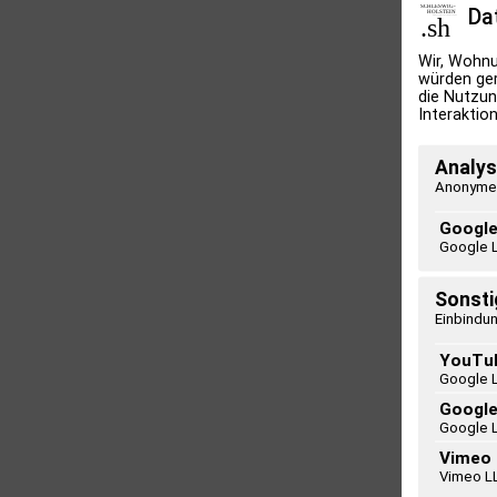
Da
Wir, Wohnu
würden ger
die Nutzun
Interaktion
Analys
Anonyme 
Google
Google 
Sonsti
Einbindun
YouTu
Google 
Googl
Google 
Vimeo
Vimeo L