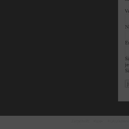
V
N
E
S
j
S
Zeitschrift
Kiosk
Kulturkalen