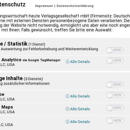
tenschutz
Impressum
|
Datenschutzerklärung
ngswirtschaft-heute Verlagsgesellschaft mbH (Firmensitz: Deutschl
ne mit externen Diensten personenbezogene Daten verarbeiten. Dies
g der Website nicht notwendig, ermöglicht uns aber eine noch enge
 mit Ihnen. Falls gewünscht, treffen Sie bitte eine Auswahl:
e / Statistik
(1 Dienst)
Auswertung zur Fehlerbehebung und Weiterentwicklung
 Analytics
via Google TagManager
ⓘ Alle Details
LLC, USA
ge Inhalte
(3 Dienste)
g zusätzlicher Informationen
be
ⓘ Alle Details
LLC, USA
e Maps
ⓘ Alle Details
LLC, USA
ⓘ Alle Details
LC, USA