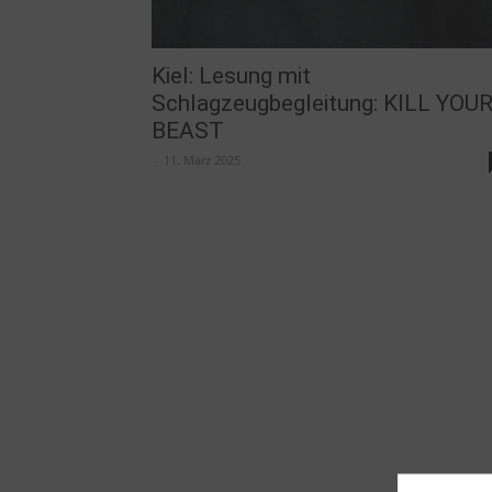
Kiel: Lesung mit
Schlagzeugbegleitung: KILL YOU
BEAST
-
11. März 2025