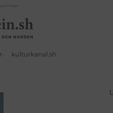
ng eintragen
ein.sh
R DEN NORDEN
r
kulturkanal.sh
U