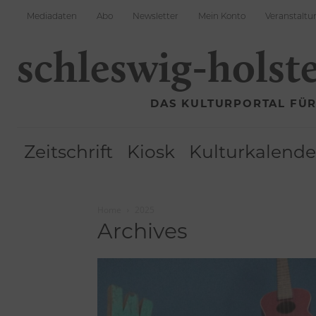
Mediadaten
Abo
Newsletter
Mein Konto
Veranstaltu
schleswig-holst
DAS KULTURPORTAL FÜ
Zeitschrift
Kiosk
Kulturkalende
Home
2025
Archives