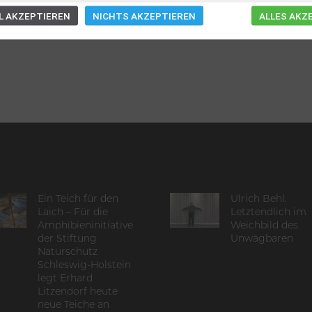
 AKZEPTIEREN
NICHTS AKZEPTIEREN
ALLES AKZ
Ein Teich für den
Ulrich Behl.
Laich – Für die
Letztendlich im
Amphibieninitiative
Weichbild des
der Stiftung
Unwägbaren
Naturschutz
Schleswig-Holstein
legt Erhard
Litzendorf heute
neue Teiche an