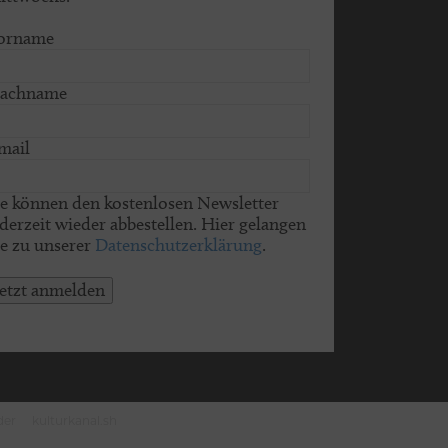
orname
achname
mail
ie können den kostenlosen Newsletter
ederzeit wieder abbestellen. Hier gelangen
ie zu unserer
Datenschutzerklärung
.
jetzt anmelden
der
kulturkanal.sh