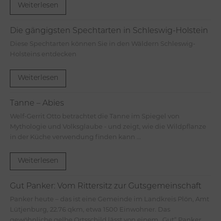
Weiterlesen
Die gängigsten Spechtarten in Schleswig-Holstein
Diese Spechtarten können Sie in den Wäldern Schleswig-
Holsteins entdecken
Weiterlesen
Tanne – Abies
Welf-Gerrit Otto betrachtet die Tanne im Spiegel von
Mythologie und Volksglaube - und zeigt, wie die Wildpflanze
in der Küche verwendung finden kann ...
Weiterlesen
Gut Panker: Vom Rittersitz zur Gutsgemeinschaft
Panker heute – das ist eine Gemeinde im Landkreis Plön, Amt
Lütjenburg, 22.76 qkm, etwa 1500 Einwohner. Das
gewöhnliche gelbe Ortsschild lässt von einem „Gut“ Panker