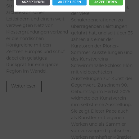
Schloss Plön (heute
AKZEPTIEREN
AKZEPTIEREN
AKZEPTIEREN
Strukturen,
Gymnasium Schloss Plön),
architektonischen
der viele
Leitbildern und einem weit
Schülergenerationen zu
verzweigten Netz von
überragenden Leistungen
Klostergründungen verband
geführt hat, und seit über 35
er die nordischen
Jahren als einer der
Königreiche mit den
Kuratoren der Plöner-
Zentren Europas und schuf
Sommer-Ausstellungen und
dabei ein geistiges
des Kunstvereins
Rückgrat für eine ganze
Schwimmhalle Schloss Plön
Region im Wandel.
mit vielbeachteten
Ausstellungen zur Kunst der
Gegenwart. Zu seinem 90.
Weiterlesen
Geburtstag im Herbst 2025
widmete der Kunstverein
ihm selbst eine Ausstellung.
Sie zeigt Dieter Pape auch
als Künstler mit eigenen
Werken und als Sammler
von vorwiegend grafischen
Werken namhafter Künstler,