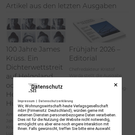
Artikel aus den letzten Ausgaben
100 Jahre James
Frühjahr 2026 –
Krüss. Ein
Editorial
Dichterwettstreit
Chefredakteur Kristof
auf Helgoland
Warda stellt die Ausgabe
Frühjahr 2026 der
oder Sieben
Datenschutz
Kulturzeitschrift Schleswig-
Helgas auf der
Holstein vor.
Impressum
|
Datenschutzerklärung
Hummerklippe
Wir, Wohnungswirtschaft-heute Verlagsgesellschaft
Weiterlesen
mbH (Firmensitz: Deutschland), würden gerne mit
externen Diensten personenbezogene Daten verarbeiten.
Am 31. Mai 2026 wäre er 100
Dies ist für die Nutzung der Website nicht notwendig,
Jahre alt geworden. James
ermöglicht uns aber eine noch engere Interaktion mit
Krüss. Sohn des Elektrikers
Ihnen. Falls gewünscht, treffen Sie bitte eine Auswahl:
Ludwig Krüss und der...