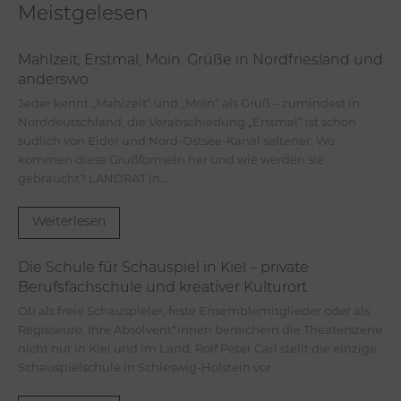
Meistgelesen
Mahlzeit, Erstmal, Moin. Grüße in Nordfriesland und
anderswo
Jeder kennt „Mahlzeit“ und „Moin“ als Gruß – zumindest in
Norddeutschland; die Verabschiedung „Erstmal“ ist schon
südlich von Eider und Nord-Ostsee-Kanal seltener. Wo
kommen diese Grußformeln her und wie werden sie
gebraucht? LANDRAT in...
Weiterlesen
Die Schule für Schauspiel in Kiel – private
Berufsfachschule und kreativer Kulturort
Ob als freie Schauspieler, feste Ensemblemitglieder oder als
Regisseure. Ihre Absolvent*innen bereichern die Theaterszene
nicht nur in Kiel und im Land. Rolf Peter Carl stellt die einzige
Schauspielschule in Schleswig-Holstein vor.