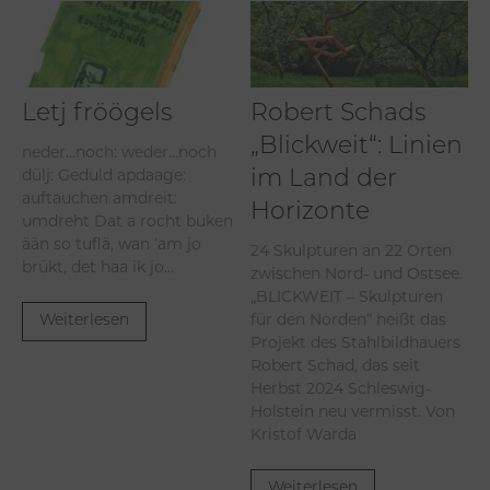
Letj fröögels
Robert Schads
„Blickweit“: Linien
neder…noch: weder…noch
im Land der
dülj: Geduld apdaage:
auftauchen amdreit:
Horizonte
umdreht Dat a rocht buken
ään so tuflä, wan ‘am jo
24 Skulpturen an 22 Orten
brükt, det haa ik jo...
zwischen Nord- und Ostsee.
„BLICKWEIT – Skulpturen
Weiterlesen
für den Norden“ heißt das
Projekt des Stahlbildhauers
Robert Schad, das seit
Herbst 2024 Schleswig-
Holstein neu vermisst. Von
Kristof Warda
Weiterlesen