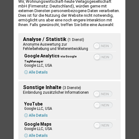
Wir, Wohnungswirtschaft-heute Verlagsgesellschaft
mbH (Firmensitz: Deutschland), würden gerne mit
Sommer / Herbst 2022
externen Diensten personenbezogene Daten verarbeiten.
Dies ist für die Nutzung der Website nicht notwendig,
12,90
€
ermöglicht uns aber eine noch engere Interaktion mit
Ihnen. Falls gewünscht, treffen Sie bitte eine Auswahl:
In den Warenkorb
Analyse / Statistik
(1 Dienst)
Anonyme Auswertung zur
Fehlerbehebung und Weiterentwicklung
Google Analytics
via Google
TagManager
Google LLC, USA
ⓘ Alle Details
Sonstige Inhalte
(3 Dienste)
Einbindung zusätzlicher Informationen
YouTube
Tourismus & Nachhaltigkeit
Google LLC, USA
ⓘ Alle Details
16,90
€
Google Maps
Google LLC, USA
In den Warenkorb
ⓘ Alle Details