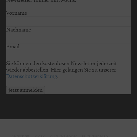
Newsletter. Immer mittwochs.
Vorname
Nachname
Email
Sie können den kostenlosen Newsletter jederzeit
wieder abbestellen. Hier gelangen Sie zu unserer
Datenschutzerklärung
.
jetzt anmelden
© 2026 schleswig-holstein.sh
Zeitschrift
Kiosk
Kulturkalender
kulturkanal.sh