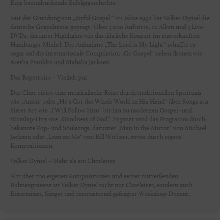
Eine beeindruckende Erfolgsgeschichte
Seit der Gründung von „Joyful Gospel “ im Jahre 1992 hat Volker Dymel die
deutsche Gospelszene geprägt: Über 3.000 Auftritte, 10 Alben und 3 Live-
DVDs, darunter Highlights wie das jährliche Konzert im ausverkauften
Hamburger Michel. Die Aufnahme „The Lord is My Light“ schaffte es
sogar auf die internationale Compilation „Go Gospel“ neben Ikonen wie
Aretha Franklin und Mahalia Jackson.
Das Repertoire – Vielfalt pur
Der Chor bietet eine musikalische Reise durch traditionellen Spirituals
wie „Amen“ oder „He’s Got the Whole World in His Hand“ über Songs aus
Sister Act wie „I Will Follow Him“ bis hin zu modernen Gospel- und
Worship-Hits wie „Goodness of God“. Ergänzt wird das Programm durch
bekannte Pop- und Soulsongs, darunter „Man in the Mirror“ von Michael
Jackson oder „Lean on Me“ von Bill Withers, sowie durch eigene
Kompositionen.
Volker Dymel – Mehr als ein Chorleiter
Mit über 100 eigenen Kompositionen und seiner mitreißenden
Bühnenpräsenz ist Volker Dymel nicht nur Chorleiter, sondern auch
Entertainer, Sänger und international gefragter Workshop-Dozent.