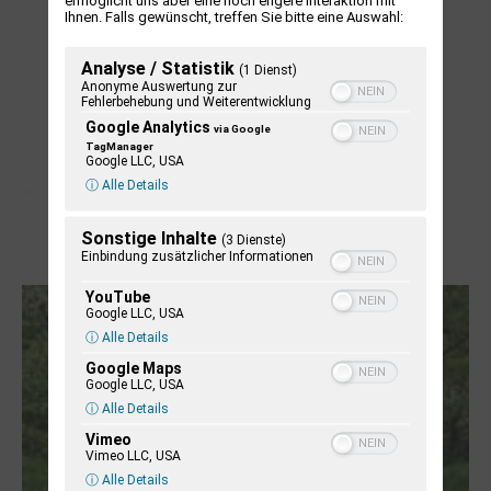
Ihnen. Falls gewünscht, treffen Sie bitte eine Auswahl:
Analyse / Statistik
(1 Dienst)
Anonyme Auswertung zur
Fehlerbehebung und Weiterentwicklung
Google Analytics
via Google
TagManager
Google LLC, USA
ⓘ Alle Details
Sonstige Inhalte
(3 Dienste)
Einbindung zusätzlicher Informationen
Letj fröögels
YouTube
Google LLC, USA
ⓘ Alle Details
Google Maps
Google LLC, USA
ⓘ Alle Details
Vimeo
Vimeo LLC, USA
ⓘ Alle Details