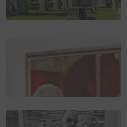
Zwischen Armutsideal und Politik. Der
Zisterzienserorden im Ostseeraum
Dieter Pape. Ein Leben für die Kunst