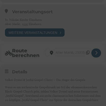
Veranstaltungsort
St. Nikolai-Kirche Elmshorn
Alter Markt, 25335 Elmshorn
WEITERE VERANSTALTUNGEN
Route
Address - GOSPEL-NIGHT ELMSHORN [P
Destination Address - GOSPEL-NIG
berechnen
Details
Volker Dymel & Joyful Gospel (Choir) – Die Magie des Gospels
Wenn es um authentische Gospelmusik im Stil der afroamerikanischen
Black-Gospel-Church geht, zählen Volker Dymel und seine Formationen
„Joyful Gospel“, bestehend aus sechs charismatischen Solistinnen und dem
20-köpfigen „Joyful Gospel Choir“ zur Spitze der deutschen Gospelchöre.