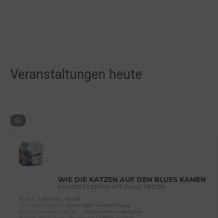
Veranstaltungen heute
WIE DIE KATZEN AUF DEN BLUES KAMEN
KONZERT-LESUNG MIT IGNAZ NETZER
Rubrik
Literatur,
Musik
Veranstaltungsart
(einmalige) Veranstaltung
Diese Veranstaltung ist …
barrierefrei zugänglich
Region
Pinneberg / Steinburg / Dithmarschen