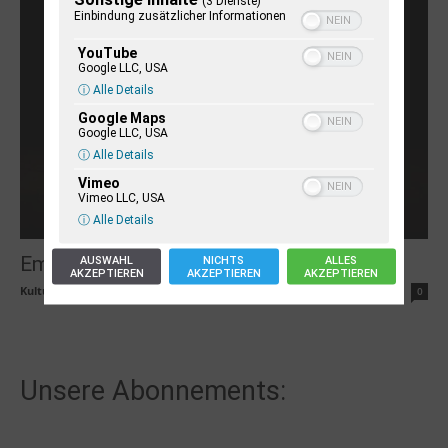
(3 Dienste)
Einbindung zusätzlicher Informationen
YouTube
Google LLC, USA
ⓘ Alle Details
Google Maps
Google LLC, USA
ⓘ Alle Details
Vimeo
Vimeo LLC, USA
ⓘ Alle Details
Emkendorf: Poetry Slam Deluxe
AUSWAHL
NICHTS
ALLES
AKZEPTIEREN
AKZEPTIEREN
AKZEPTIEREN
KulturvereinRegionWestensee
-
13. Dezember 2024
0
Unsere Abonnements: