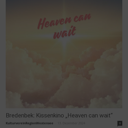
Bredenbek: Kissenkino „Heaven can wait“
KulturvereinRegionWestensee
-
13. Dezember 2024
0