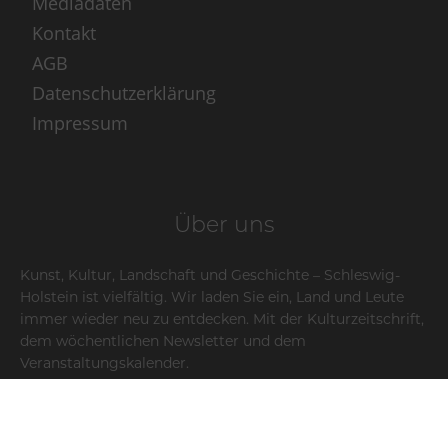
Mediadaten
Kontakt
AGB
Datenschutzerklärung
Impressum
Über uns
Kunst, Kultur, Landschaft und Geschichte – Schleswig-
Holstein ist vielfältig. Wir laden Sie ein, Land und Leute
immer wieder neu zu entdecken. Mit der Kulturzeitschrift,
dem wöchentlichen Newsletter und dem
Veranstaltungskalender.
Schreiben Sie uns:
info@schleswig-holstein.sh