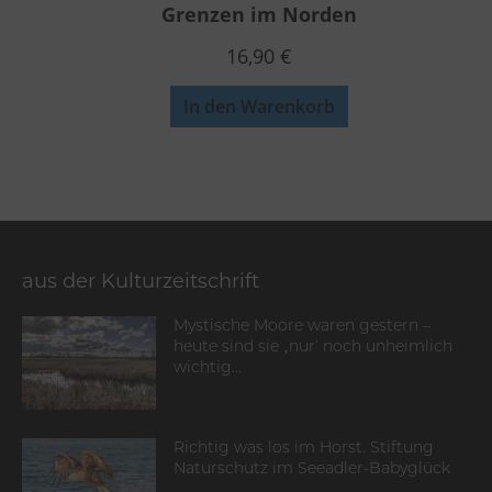
Grenzen im Norden
16,90
€
In den Warenkorb
aus der Kulturzeitschrift
Mystische Moore waren gestern –
heute sind sie ‚nur‘ noch unheimlich
wichtig…
Richtig was los im Horst. Stiftung
Naturschutz im Seeadler-Babyglück