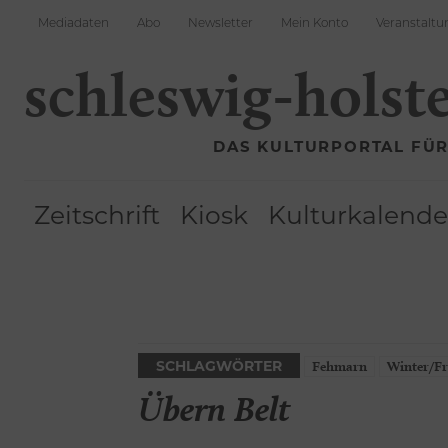
Mediadaten
Abo
Newsletter
Mein Konto
Veranstaltu
schleswig-holst
DAS KULTURPORTAL FÜ
Zeitschrift
Kiosk
Kulturkalende
SCHLAGWÖRTER
Fehmarn
Winter/Fr
Übern Belt