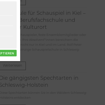
Weiterlesen
Die Schule für Schauspiel in Kiel –
private Berufsfachschule und
kreativer Kulturort
Ob als freie Schauspieler, feste Ensemblemitglieder oder
als Regisseure. Ihre Absolvent*innen bereichern die
Theaterszene nicht nur in Kiel und im Land. Rolf Peter
Carl stellt die einzige Schauspielschule in Schleswig-
EPTIEREN
Holstein vor.
Weiterlesen
Die gängigsten Spechtarten in
Schleswig-Holstein
Diese Spechtarten können Sie in den Wäldern Schleswig-
Holsteins entdecken