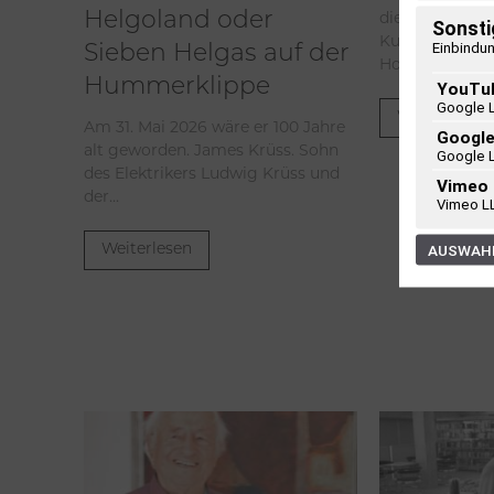
die Ausgabe Fr
Helgoland oder
Sonsti
Kulturzeitschr
Einbindun
Sieben Helgas auf der
Holstein vor.
Hummerklippe
YouTu
Google 
Weiterlesen
Am 31. Mai 2026 wäre er 100 Jahre
Googl
alt geworden. James Krüss. Sohn
Google 
des Elektrikers Ludwig Krüss und
Vimeo
der...
Vimeo L
AUSWAHL
Weiterlesen