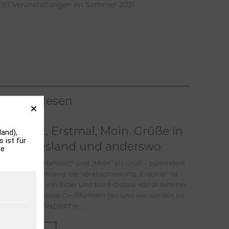
mit 97 Veranstaltungen im Sommer 2021
Meistgelesen
Mahlzeit, Erstmal, Moin. Grüße in
and),
 ist für
Nordfriesland und anderswo
re
Jeder kennt „Mahlzeit“ und „Moin“ als Gruß – zumindest
in Norddeutschland; die Verabschiedung „Erstmal“ ist
schon südlich von Eider und Nord-Ostsee-Kanal seltener.
Wo kommen diese Grußformeln her und wie werden sie
gebraucht? LANDRAT in...