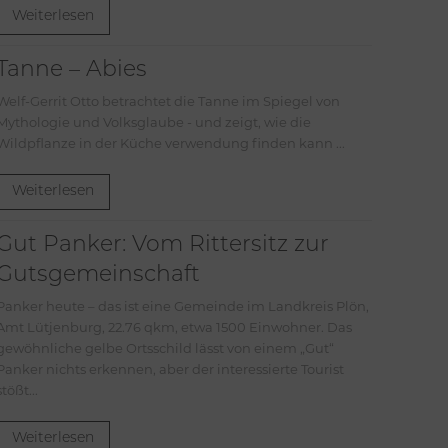
Weiterlesen
Tanne – Abies
Welf-Gerrit Otto betrachtet die Tanne im Spiegel von
Mythologie und Volksglaube - und zeigt, wie die
Wildpflanze in der Küche verwendung finden kann ...
Weiterlesen
Gut Panker: Vom Rittersitz zur
Gutsgemeinschaft
Panker heute – das ist eine Gemeinde im Landkreis Plön,
Amt Lütjenburg, 22.76 qkm, etwa 1500 Einwohner. Das
gewöhnliche gelbe Ortsschild lässt von einem „Gut“
Panker nichts erkennen, aber der interessierte Tourist
stößt...
Weiterlesen