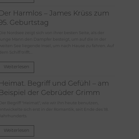
Der Harmlos – James Krüss zum
95. Geburtstag
Die Nordsee zeigt sich von ihrer besten Seite, als der
junge Mann den Dampfer besteigt, um auf die in der
weiten See liegende Insel, um nach Hause zu fahren. Auf
dem Schiff trifft...
Weiterlesen
Heimat. Begriff und Gefühl – am
Beispiel der Gebrüder Grimm
riff "Heimat", wie wir ihn heute benutzen,
entwickelte sich erst in der Romantik, seit Ende des 18.
Jahrhunderts.
Weiterlesen