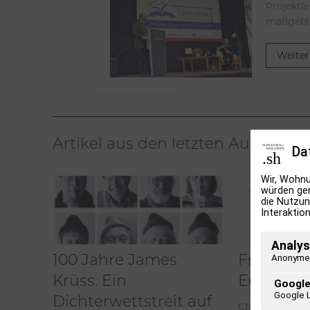
Projektl
maßgebli
Weiter
Artikel aus den letzten Ausgaben
Da
Wir, Wohnu
würden ger
die Nutzun
Interaktion
Analys
Anonyme 
100 Jahre James
Frühjahr 
Krüss. Ein
Editorial
Google
Google 
Dichterwettstreit auf
Chefredakteur 