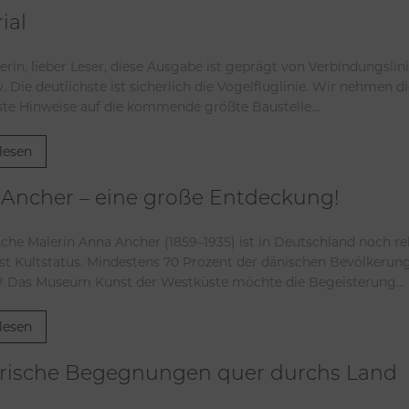
ial
erin, lieber Leser, diese Ausgabe ist geprägt von Verbindungsli
v. Die deutlichste ist sicherlich die Vogelfluglinie. Wir nehmen d
ste Hinweise auf die kommende größte Baustelle...
lesen
Ancher – eine große Entdeckung!
sche Malerin Anna Ancher (1859–1935) ist in Deutschland noch r
fast Kultstatus. Mindestens 70 Prozent der dänischen Bevölkerun
? Das Museum Kunst der Westküste möchte die Begeisterung...
lesen
arische Begegnungen quer durchs Land