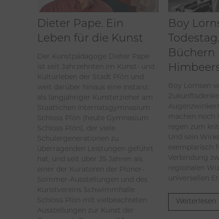
Dieter Pape. Ein
Boy Lorn
Leben für die Kunst
Todestag.
Büchern
Der Kunstpädagoge Dieter Pape
ist seit Jahrzehnten im Kunst- und
Himbeers
Kulturleben der Stadt Plön und
Boy Lornsen w
weit darüber hinaus eine Instanz:
Zukunftsdenke
als langjähriger Kunsterzieher am
Augenzwinkern
Staatlichen Internatsgymnasium
machen noch 
Schloss Plön (heute Gymnasium
regen zum kri
Schloss Plön), der viele
Und sein Wirk
Schülergenerationen zu
exemplarisch f
überragenden Leistungen geführt
Verbindung zw
hat, und seit über 35 Jahren als
regionalen Wu
einer der Kuratoren der Plöner-
universellen E
Sommer-Ausstellungen und des
Kunstvereins Schwimmhalle
Schloss Plön mit vielbeachteten
Weiterlesen
Ausstellungen zur Kunst der