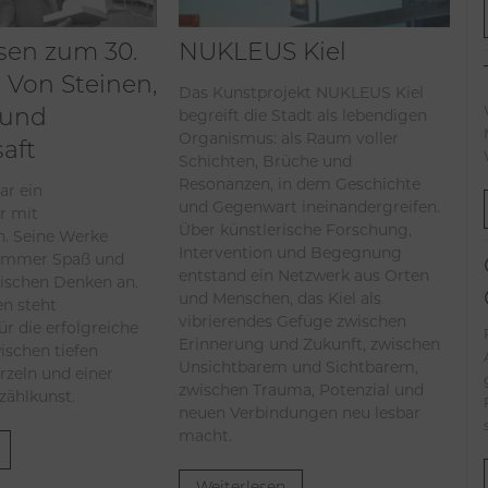
sen zum 30.
NUKLEUS Kiel
 Von Steinen,
Das Kunstprojekt NUKLEUS Kiel
begreift die Stadt als lebendigen
 und
Organismus: als Raum voller
aft
Schichten, Brüche und
Resonanzen, in dem Geschichte
ar ein
und Gegenwart ineinandergreifen.
r mit
Über künstlerische Forschung,
. Seine Werke
Intervention und Begegnung
immer Spaß und
entstand ein Netzwerk aus Orten
tischen Denken an.
und Menschen, das Kiel als
en steht
vibrierendes Gefüge zwischen
ür die erfolgreiche
Erinnerung und Zukunft, zwischen
ischen tiefen
Unsichtbarem und Sichtbarem,
rzeln und einer
zwischen Trauma, Potenzial und
rzählkunst.
neuen Verbindungen neu lesbar
macht.