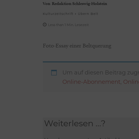
Von
Redaktion Schleswig-Holstein
Kulturzeitschrift
Übern Belt
Less than 1
Min.
Lesezeit
Foto-Essay einer Beltquerung
Um auf diesen Beitrag zugr
Online-Abonnement
,
Onli
Weiterlesen ...?