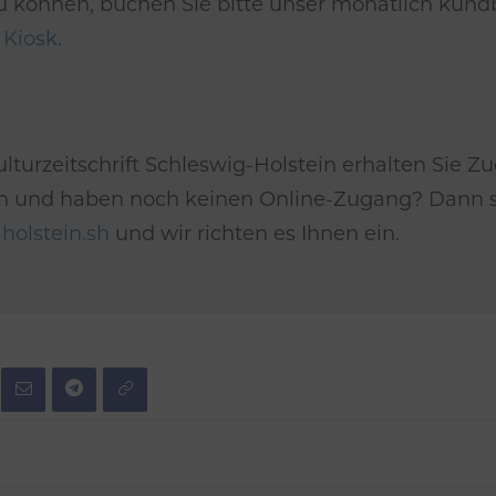
u können, buchen Sie bitte unser monatlich kün
m
Kiosk
.
lturzeitschrift Schleswig-Holstein erhalten Sie Zu
*in und haben noch keinen Online-Zugang? Dann se
holstein.sh
und wir richten es Ihnen ein.