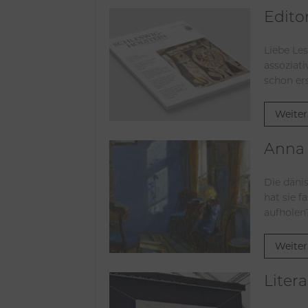
Editor
Liebe Les
assoziati
schon er
Weiter
Anna 
Die däni
hat sie 
aufholen
Weiter
Liter