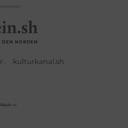
ng eintragen
ein.sh
R DEN NORDEN
r
kulturkanal.sh
ühjahr 22