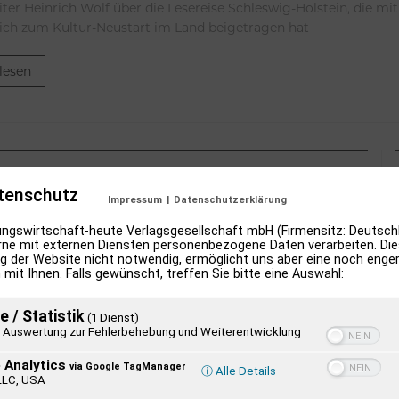
eiter Heinrich Wolf über die Lesereise Schleswig-Holstein, die 
ch zum Kultur-Neustart im Land beigetragen hat
lesen
tenschutz
Impressum
|
Datenschutzerklärung
ngswirtschaft-heute Verlagsgesellschaft mbH (Firmensitz: Deutschl
ne mit externen Diensten personenbezogene Daten verarbeiten. Dies
g der Website nicht notwendig, ermöglicht uns aber eine noch enge
 mit Ihnen. Falls gewünscht, treffen Sie bitte eine Auswahl:
e / Statistik
(1 Dienst)
Auswertung zur Fehlerbehebung und Weiterentwicklung
2026 –
Zwischen Armutsideal
und Politik. Der
 Analytics
via Google TagManager
ⓘ Alle Details
LLC, USA
Zisterzienserorden im
Kristof Warda stellt